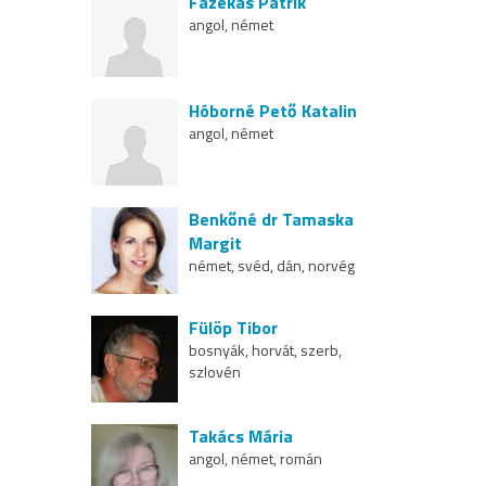
Fazekas Patrik
angol, német
Hóborné Pető Katalin
angol, német
Benkőné dr Tamaska
Margit
német, svéd, dán, norvég
Fülöp Tibor
bosnyák, horvát, szerb,
szlovén
Takács Mária
angol, német, román