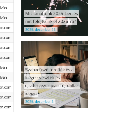
Iván
Mit tanultunk 2025-ben és
Iván
mit felejtsünk el 2026-ra?
on.com
2025. december 29.
on.com
on.com
on.com
Iván
Szabadúszó fordítók és a
kiégés: vészfék és
Iván
újratervezés piaci fejreállás
on.com
idején
on.com
2025. december 9.
on.com