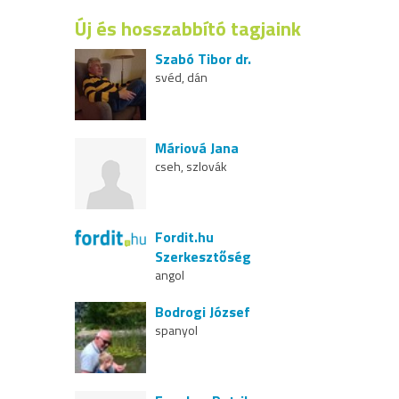
Új és hosszabbító tagjaink
Szabó Tibor dr.
svéd, dán
Máriová Jana
cseh, szlovák
Fordit.hu
Szerkesztőség
angol
Bodrogi József
spanyol