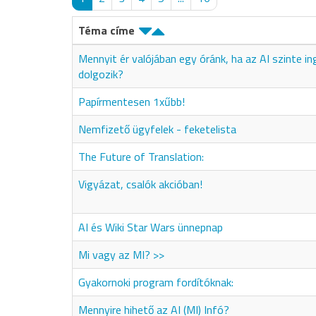
Téma címe
Mennyit ér valójában egy óránk, ha az AI szinte i
dolgozik?
Papírmentesen 1xűbb!
Nemfizető ügyfelek - feketelista
The Future of Translation:
Vigyázat, csalók akcióban!
AI és Wiki Star Wars ünnepnap
Mi vagy az MI? >>
Gyakornoki program fordítóknak:
Mennyire hihető az AI (MI) Infó?