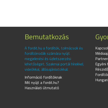
Bemutatkozás
Gyor
A fordit.hu a fordítók, tolmácsok és
Kapcsol
fordítóirodák számára nyújt
Médiaaj
megjelenési és üzletszerzési
Partner
lehetőséget. Szakmai portál hírekkel,
Egyéni 
videókkal, állásajánlatokkal.
Részidő
Fordító
Információ fordítóknak
Hungari
Mit nyújt a fordit.hu?
Használati útmutató