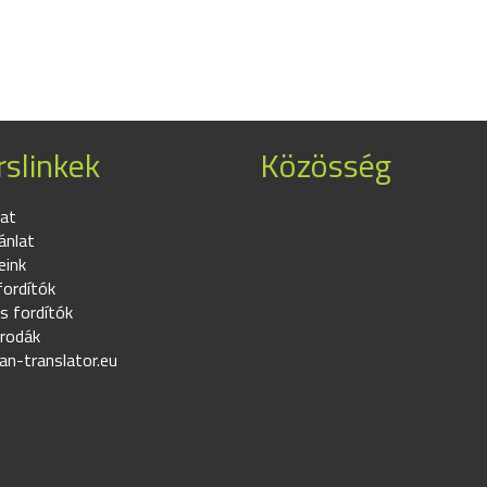
slinkek
Közösség
at
ánlat
eink
fordítók
s fordítók
irodák
an-translator.eu