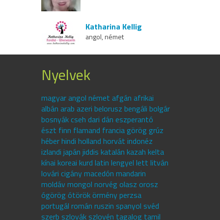
Katharina Kellig
angol, német
Nyelvek
magyar angol német afgán afrikai
albán arab azeri belorusz bengáli bolgár
bosnyák cseh dari dán eszperantó
észt finn flamand francia görög grúz
héber hindi holland horvát indonéz
izlandi japán jiddis katalán kazah kelta
kínai koreai kurd latin lengyel lett litván
lovári cigány macedón mandarin
moldáv mongol norvég olasz orosz
ógörög ótörök örmény perzsa
portugál román ruszin spanyol svéd
szerb szlovák szlovén tagalog tamil