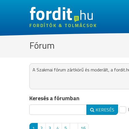
fordit
hu
FORDÍTÓK & TOLMÁCSOK
Fórum
A Szakmai fórum zártkörű és moderált, a fordit.h
Keresés a fórumban
KERESÉS
1
2
3
4
5
...
16