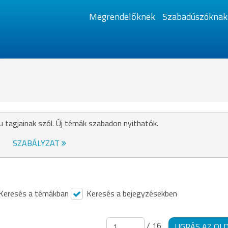
Megrendelőknek
Szabadúszóknak
u tagjainak szól. Új témák szabadon nyithatók.
SZABÁLYZAT
Keresés a témákban
Keresés a bejegyzésekben
/ 16
UGRÁS AZ OL