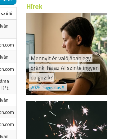
Hírek
ászóló
Iván
on.com
Iván
Mennyit ér valójában egy
óránk, ha az AI szinte ingyen
on.com
dolgozik?
ársa
2026. augusztus 5.
 Kft.
Iván
on.com
on.com
Iván