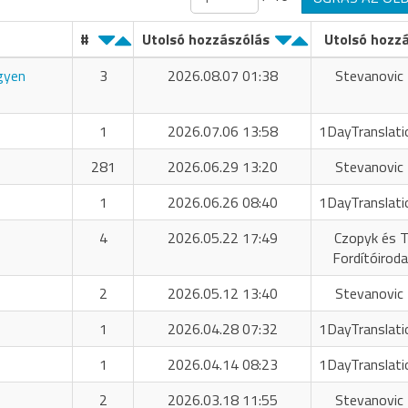
#
Utolsó hozzászólás
Utolsó hozz
ngyen
3
2026.08.07 01:38
Stevanovic 
1
2026.07.06 13:58
1DayTranslati
281
2026.06.29 13:20
Stevanovic 
1
2026.06.26 08:40
1DayTranslati
4
2026.05.22 17:49
Czopyk és T
Fordítóiroda
2
2026.05.12 13:40
Stevanovic 
1
2026.04.28 07:32
1DayTranslati
1
2026.04.14 08:23
1DayTranslati
2
2026.03.18 11:55
Stevanovic 