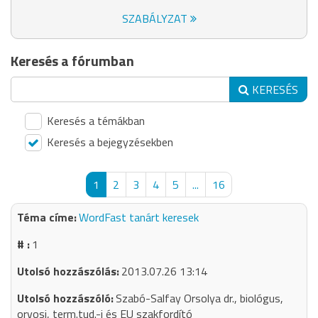
SZABÁLYZAT
Keresés a fórumban
KERESÉS
Keresés a témákban
Keresés a bejegyzésekben
1
2
3
4
5
...
16
WordFast tanárt keresek
1
2013.07.26 13:14
Szabó-Salfay Orsolya dr., biológus,
orvosi, term.tud.-i és EU szakfordító