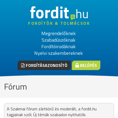
fordit
hu
FORDÍTÓK & TOLMÁCSOK
Megrendelőknek
Szabadúszóknak
Fordítóirodáknak
Nyelvi szakembereknek
FORDÍTÁSAZONOSÍTÓ
BELÉPÉS
Fórum
A Szakmai fórum zártkörű és moderált, a fordit.hu
tagjainak szól. Új témák szabadon nyithatók.