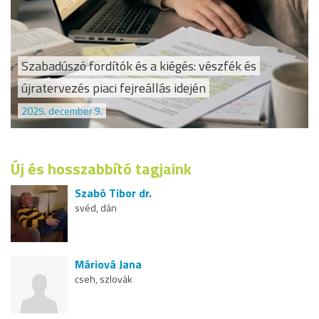
Szabadúszó fordítók és a kiégés: vészfék és
újratervezés piaci fejreállás idején
2025. december 9.
Új és hosszabbító tagjaink
Szabó Tibor dr.
svéd, dán
Máriová Jana
cseh, szlovák