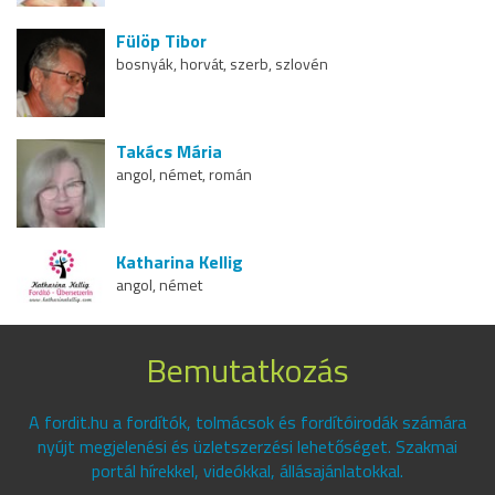
Fülöp Tibor
bosnyák, horvát, szerb, szlovén
Takács Mária
angol, német, román
Katharina Kellig
angol, német
Bemutatkozás
A fordit.hu a fordítók, tolmácsok és fordítóirodák számára
nyújt megjelenési és üzletszerzési lehetőséget. Szakmai
portál hírekkel, videókkal, állásajánlatokkal.