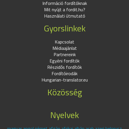
Információ fordítóknak
Mit nyújt a fordit.hu?
Használati útmutató
Gyorslinkek
Kapcsolat
Médiaajánlat
Partnereink
Egyéni fordítók
Részidős fordítók
Fordítóirodák
Hungarian-translator.eu
Közösség
Nyelvek
magyar angol német afgán afrikai albán arab azeri belorusz