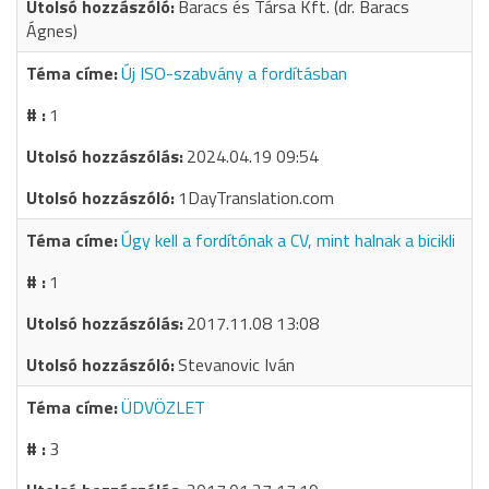
Baracs és Társa Kft. (dr. Baracs
Ágnes)
Új ISO-szabvány a fordításban
1
2024.04.19 09:54
1DayTranslation.com
Úgy kell a fordítónak a CV, mint halnak a bicikli
1
2017.11.08 13:08
Stevanovic Iván
ÜDVÖZLET
3