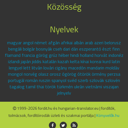
Közösség
Nyelvek
magyar angol német afgán afrikai albán arab azeri belorusz
bengáli bolgár bosnyák cseh dari dán eszperantó észt finn
flamand francia görög grúz héber hindi holland horvát indonéz
izlandi japán jiddis katalán kazah kelta kínai koreai kurd latin
lengyel lett litván lovári cigány macedón mandarin moldáv
mongol norvég olasz orosz ógörög ótörök örmény perzsa
portugál román ruszin spanyol svéd szerb szlovák szlovén
tagalog tamil thai török türkmén ukrán vietnámi viszajan
jelnyelv
1999-2026 fordit.hu és hungarian-translator.eu | fordítók,
tolmácsok, fordítóirodák üzleti és szakmai portálja |
Könyvelők.hu