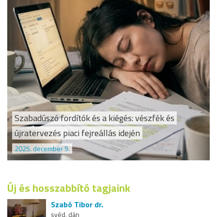
Szabadúszó fordítók és a kiégés: vészfék és
újratervezés piaci fejreállás idején
2025. december 9.
Új és hosszabbító tagjaink
Szabó Tibor dr.
svéd, dán