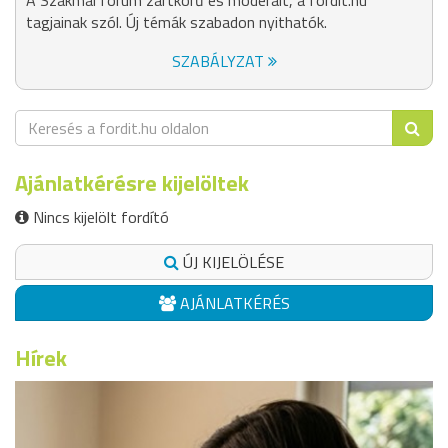
A Szakmai fórum zártkörű és moderált, a fordit.hu
tagjainak szól. Új témák szabadon nyithatók.
SZABÁLYZAT
Ajánlatkérésre kijelöltek
Nincs kijelölt fordító
ÚJ KIJELÖLÉSE
AJÁNLATKÉRÉS
Hírek