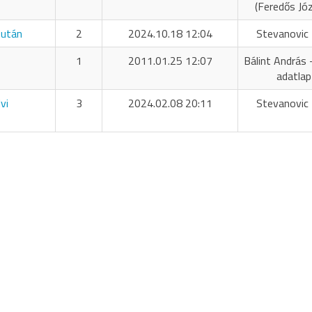
(Feredős Jó
 után
2
2024.10.18 12:04
Stevanovic 
1
2011.01.25 12:07
Bálint András 
adatlap
vi
3
2024.02.08 20:11
Stevanovic 