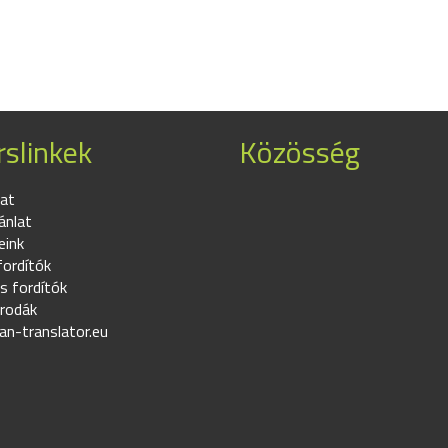
slinkek
Közösség
at
ánlat
eink
fordítók
s fordítók
irodák
an-translator.eu