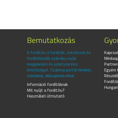
Bemutatkozás
Gyor
A fordit.hu a fordítók, tolmácsok és
Kapcsol
fordítóirodák számára nyújt
Médiaaj
megjelenési és üzletszerzési
Partner
lehetőséget. Szakmai portál hírekkel,
Egyéni 
videókkal, állásajánlatokkal.
Részidő
Fordító
Információ fordítóknak
Hungari
Mit nyújt a fordit.hu?
Használati útmutató