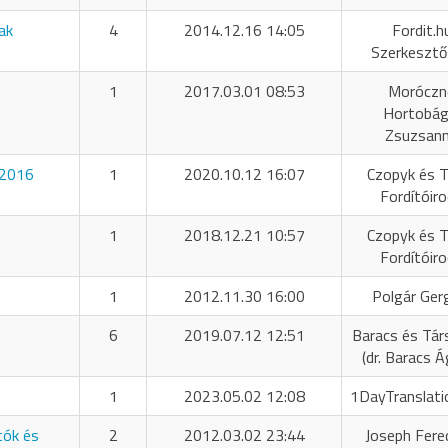
ak
4
2014.12.16 14:05
Fordit.h
Szerkeszt
1
2017.03.01 08:53
Moróczn
Hortobág
Zsuzsan
 2016
1
2020.10.12 16:07
Czopyk és T
Fordítóir
1
2018.12.21 10:57
Czopyk és T
Fordítóir
1
2012.11.30 16:00
Polgár Ger
6
2019.07.12 12:51
Baracs és Tár
(dr. Baracs 
1
2023.05.02 12:08
1DayTranslati
tók és
2
2012.03.02 23:44
Joseph Fere