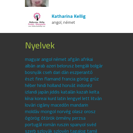
Katharina Kellig
angol, német
Nyelvek
magyar angol német afgán afrikai
albán arab azeri belorusz bengáli bolgár
bosnyák cseh dari dán eszperantó
észt finn flamand francia görög grúz
héber hindi holland horvát indonéz
izlandi japán jiddis katalán kazah kelta
kínai koreai kurd latin lengyel lett litván
lovári cigány macedón mandarin
moldáv mongol norvég olasz orosz
ógörög ótörök örmény perzsa
portugál román ruszin spanyol svéd
szerb szlovák szlovén tagalog tamil