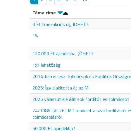
Téma címe
0 Ft tranzakciós díj, JÖHET?
1%
120.000 Ft ajándékba, JÖHET?
1x1 lehetőség
2014-ben is lesz Tolmácsok és Fordítók Ország
2025: Így alakította át az MI
2025 válaszút elé állít sok fordítót és tolmácsot
24/1986. (VI. 26.) MT rendelet a szakfordításról é
tolmácsolásról
50.000 Ft ajándékba?