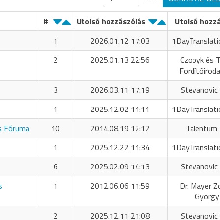
#
Utolsó hozzászólás
Utolsó hozz
1
2026.01.12 17:03
1DayTranslati
2
2025.01.13 22:56
Czopyk és T
Fordítóiroda
3
2026.03.11 17:19
Stevanovic 
1
2025.12.02 11:11
1DayTranslati
os Fóruma
10
2014.08.19 12:12
Talentum 
1
2025.12.22 11:34
1DayTranslati
6
2025.02.09 14:13
Stevanovic 
s
1
2012.06.06 11:59
Dr. Mayer Z
György
2
2025.12.11 21:08
Stevanovic 