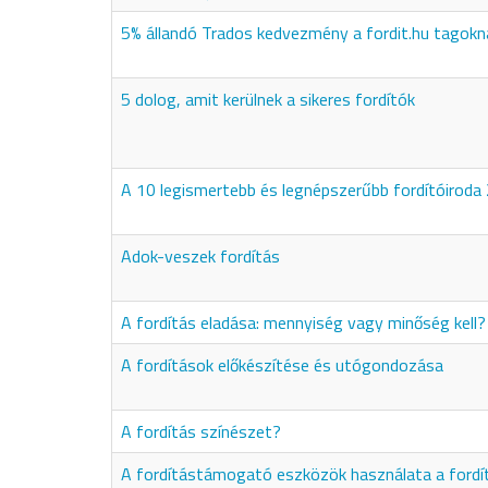
5% állandó Trados kedvezmény a fordit.hu tagokn
5 dolog, amit kerülnek a sikeres fordítók
A 10 legismertebb és legnépszerűbb fordítóiroda
Adok-veszek fordítás
A fordítás eladása: mennyiség vagy minőség kell?
A fordítások előkészítése és utógondozása
A fordítás színészet?
A fordítástámogató eszközök használata a fordí