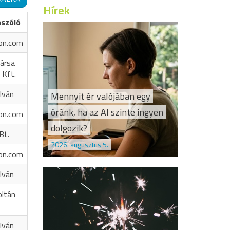
Hírek
ászóló
on.com
ársa
 Kft.
Iván
Mennyit ér valójában egy
óránk, ha az AI szinte ingyen
on.com
dolgozik?
Bt.
2026. augusztus 5.
on.com
Iván
oltán
Iván