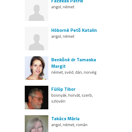
Fazekas Patrik
angol, német
Hóborné Pető Katalin
angol, német
Benkőné dr Tamaska
Margit
német, svéd, dán, norvég
Fülöp Tibor
bosnyák, horvát, szerb,
szlovén
Takács Mária
angol, német, román