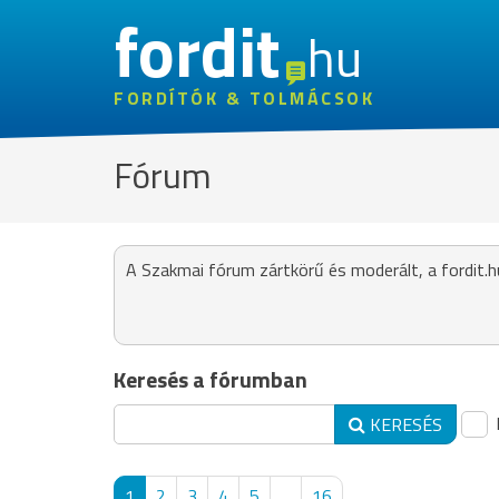
fordit
hu
FORDÍTÓK & TOLMÁCSOK
Fórum
A Szakmai fórum zártkörű és moderált, a fordit.h
Keresés a fórumban
KERESÉS
1
2
3
4
5
...
16