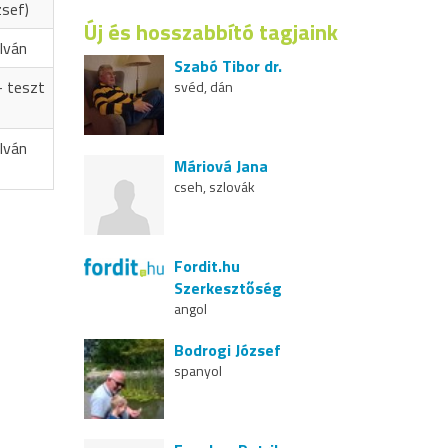
zsef)
Új és hosszabbító tagjaink
Iván
Szabó Tibor dr.
- teszt
svéd, dán
Iván
Máriová Jana
cseh, szlovák
Fordit.hu
Szerkesztőség
angol
Bodrogi József
spanyol