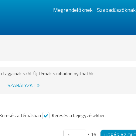
Megrendelőknek
Szabadúszóknak
u tagjainak szól. Új témák szabadon nyithatók.
SZABÁLYZAT
Keresés a témákban
Keresés a bejegyzésekben
/ 16
UGRÁS AZ OL