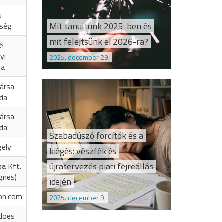
u
Mit tanultunk 2025-ben és
őség
mit felejtsünk el 2026-ra?
é
yi
2025. december 29.
na
ársa
oda
ársa
oda
Szabadúszó fordítók és a
gely
kiégés: vészfék és
újratervezés piaci fejreállás
sa Kft.
Ágnes)
idején
on.com
2025. december 9.
does