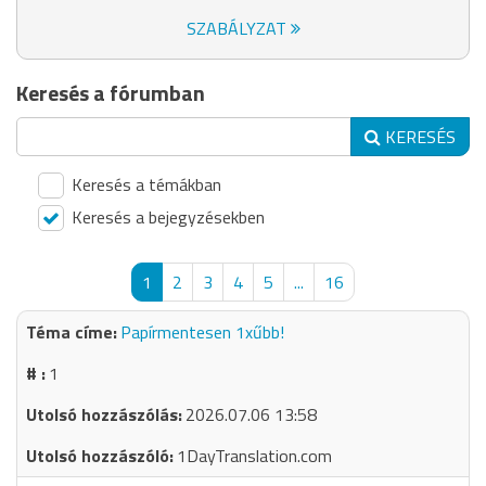
SZABÁLYZAT
Keresés a fórumban
KERESÉS
Keresés a témákban
Keresés a bejegyzésekben
1
2
3
4
5
...
16
Papírmentesen 1xűbb!
1
2026.07.06 13:58
1DayTranslation.com