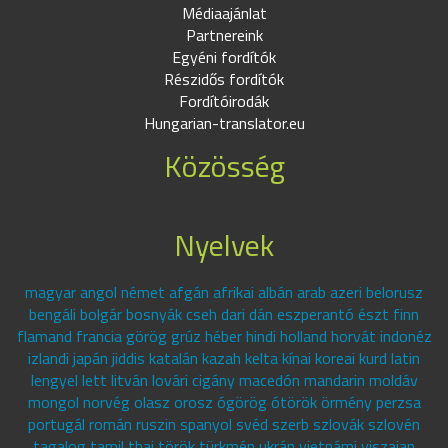
Médiaajánlat
Partnereink
Egyéni fordítók
Részidős fordítók
Fordítóirodák
Hungarian-translator.eu
Közösség
Nyelvek
magyar angol német afgán afrikai albán arab azeri belorusz
bengáli bolgár bosnyák cseh dari dán eszperantó észt finn
flamand francia görög grúz héber hindi holland horvát indonéz
izlandi japán jiddis katalán kazah kelta kínai koreai kurd latin
lengyel lett litván lovári cigány macedón mandarin moldáv
mongol norvég olasz orosz ógörög ótörök örmény perzsa
portugál román ruszin spanyol svéd szerb szlovák szlovén
tagalog tamil thai török türkmén ukrán vietnámi viszajan