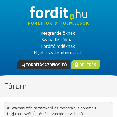
fordit
hu
FORDÍTÓK & TOLMÁCSOK
Megrendelőknek
Szabadúszóknak
Fordítóirodáknak
Nyelvi szakembereknek
FORDÍTÁSAZONOSÍTÓ
BELÉPÉS
Fórum
A Szakmai fórum zártkörű és moderált, a fordit.hu
tagjainak szól. Új témák szabadon nyithatók.