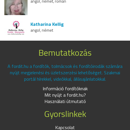
angol, német, román
Katharina Kellig
angol, német
Bemutatkozás
A fordit.hu a fordítók, tolmácsok és fordítóirodák számára
nyújt megjelenési és üzletszerzési lehetőséget. Szakmai
portál hírekkel, videókkal, állásajánlatokkal.
Információ fordítóknak
Mit nyújt a fordit.hu?
Használati útmutató
Gyorslinkek
Kapcsolat