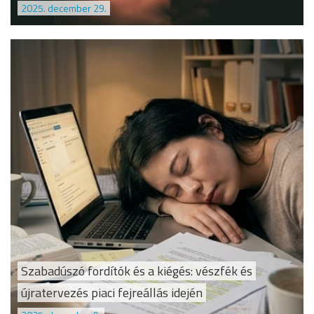
2025. december 29.
Szabadúszó fordítók és a kiégés: vészfék és
újratervezés piaci fejreállás idején