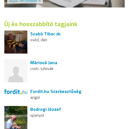
2025. december 9.
Új és hosszabbító tagjaink
Szabó Tibor dr.
svéd, dán
Máriová Jana
cseh, szlovák
Fordit.hu Szerkesztőség
angol
Bodrogi József
spanyol