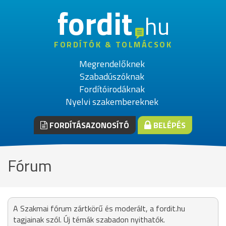
fordit
hu
FORDÍTÓK & TOLMÁCSOK
Megrendelőknek
Szabadúszóknak
Fordítóirodáknak
Nyelvi szakembereknek
FORDÍTÁSAZONOSÍTÓ
BELÉPÉS
Fórum
A Szakmai fórum zártkörű és moderált, a fordit.hu
tagjainak szól. Új témák szabadon nyithatók.