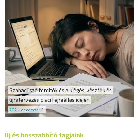
Szabadúszó fordítók és a kiégés: vészfék és
újratervezés piaci fejreállás idején
2025. december 9.
Új és hosszabbító tagjaink