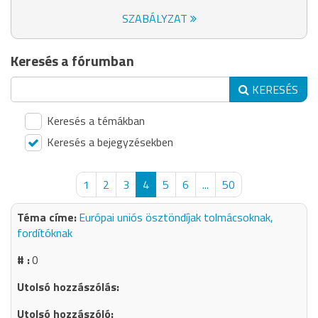
SZABÁLYZAT
Keresés a fórumban
KERESÉS
Keresés a témákban
Keresés a bejegyzésekben
1
2
3
4
5
6
...
50
Európai uniós ösztöndíjak tolmácsoknak,
fordítóknak
0