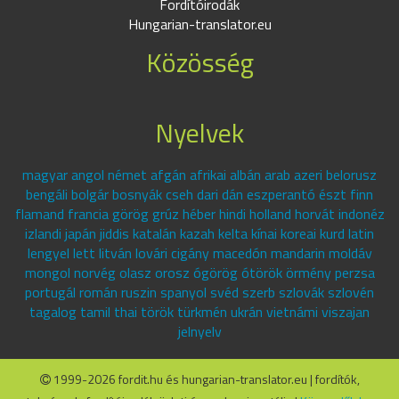
Fordítóirodák
Hungarian-translator.eu
Közösség
Nyelvek
magyar angol német afgán afrikai albán arab azeri belorusz
bengáli bolgár bosnyák cseh dari dán eszperantó észt finn
flamand francia görög grúz héber hindi holland horvát indonéz
izlandi japán jiddis katalán kazah kelta kínai koreai kurd latin
lengyel lett litván lovári cigány macedón mandarin moldáv
mongol norvég olasz orosz ógörög ótörök örmény perzsa
portugál román ruszin spanyol svéd szerb szlovák szlovén
tagalog tamil thai török türkmén ukrán vietnámi viszajan
jelnyelv
1999-2026 fordit.hu és hungarian-translator.eu | fordítók,