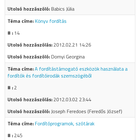
Babics Júlia
Könyv fordítás
14
2012.02.21 14:26
Dornyi Georgina
A fordítástámogató eszközök használata a
fordítók és fordítóirodák szemszögéből
2
2012.03.02 23:44
Joseph Feredoes (Feredős József)
Fordítóprogramok, szótárak
245