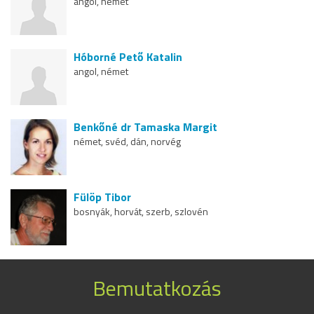
angol, német
Hóborné Pető Katalin
angol, német
Benkőné dr Tamaska Margit
német, svéd, dán, norvég
Fülöp Tibor
bosnyák, horvát, szerb, szlovén
Bemutatkozás