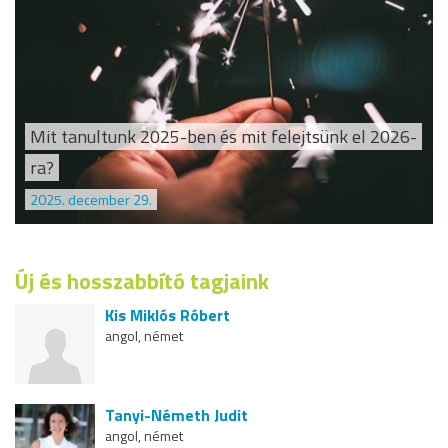
Mit tanultunk 2025-ben és mit felejtsünk el 2026-
ra?
2025. december 29.
Új és hosszabbító tagjaink
Kis Miklós Róbert
angol, német
Tanyi-Németh Judit
angol, német