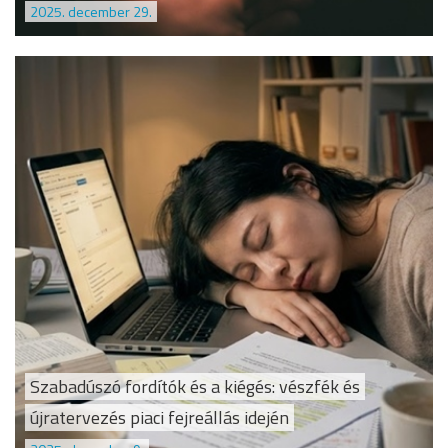
2025. december 29.
Szabadúszó fordítók és a kiégés: vészfék és
újratervezés piaci fejreállás idején