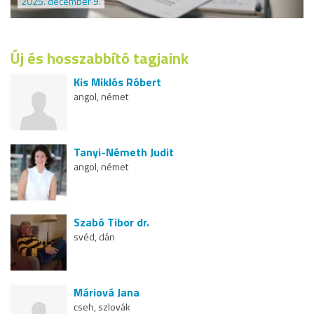
2025. december 9.
Új és hosszabbító tagjaink
Kis Miklós Róbert
angol, német
Tanyi-Németh Judit
angol, német
Szabó Tibor dr.
svéd, dán
Máriová Jana
cseh, szlovák