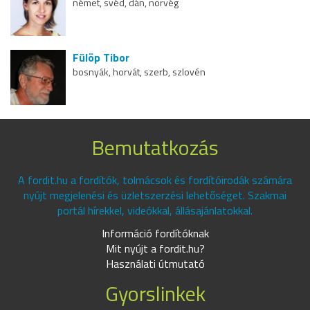
német, svéd, dán, norvég
Fülöp Tibor
bosnyák, horvát, szerb, szlovén
Bemutatkozás
A fordit.hu a fordítók, tolmácsok és fordítóirodák számára
nyújt megjelenési és üzletszerzési lehetőséget. Szakmai
portál hírekkel, videókkal, állásajánlatokkal.
Információ fordítóknak
Mit nyújt a fordit.hu?
Használati útmutató
Gyorslinkek