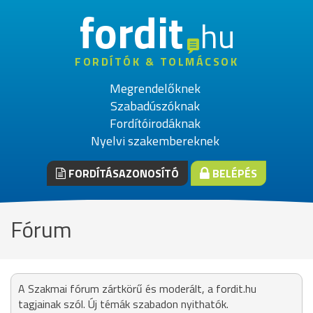
fordit
hu
FORDÍTÓK & TOLMÁCSOK
Megrendelőknek
Szabadúszóknak
Fordítóirodáknak
Nyelvi szakembereknek
FORDÍTÁSAZONOSÍTÓ
BELÉPÉS
Fórum
A Szakmai fórum zártkörű és moderált, a fordit.hu
tagjainak szól. Új témák szabadon nyithatók.