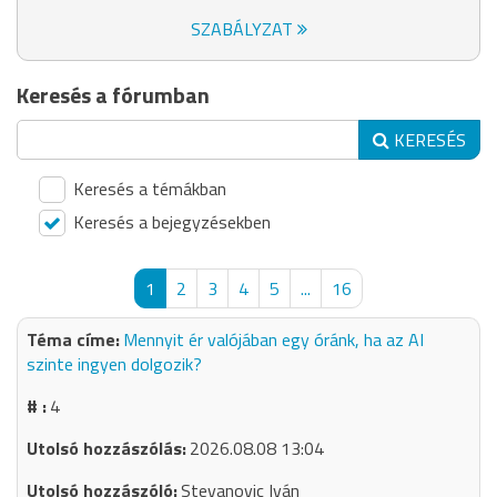
SZABÁLYZAT
Keresés a fórumban
KERESÉS
Keresés a témákban
Keresés a bejegyzésekben
1
2
3
4
5
...
16
Mennyit ér valójában egy óránk, ha az AI
szinte ingyen dolgozik?
4
2026.08.08 13:04
Stevanovic Iván