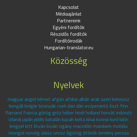
Kapcsolat
Médiaajánlat
Partnereink
Egyéni fordítók
Részidős fordítók
Fordítóirodák
Hungarian-translator.eu
Közösség
Nyelvek
magyar angol német afgán afrikai albán arab azeri belorusz
bengáli bolgár bosnyák cseh dari dán eszperantó észt finn
flamand francia görög grúz héber hindi holland horvát indonéz
izlandi japán jiddis katalán kazah kelta kínai koreai kurd latin
lengyel lett litván lovári cigány macedón mandarin moldáv
mongol norvég olasz orosz ógörög ótörök örmény perzsa