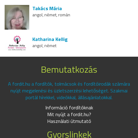
Takács Mária
angol, német, román
Katharina Kellig
angol, német
Bemutatkozás
A fordit.hu a fordítók, tolmácsok és fordítóirodák számára
nyújt megjelenési és üzletszerzési lehetőséget. Szakmai
portál hírekkel, videókkal, állásajánlatokkal.
Információ fordítóknak
Mit nyújt a fordit.hu?
Használati útmutató
Gyorslinkek