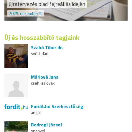
újratervezés piaci fejreállás idején
2025. december 9.
Új és hosszabbító tagjaink
Szabó Tibor dr.
svéd, dán
Máriová Jana
cseh, szlovák
Fordit.hu Szerkesztőség
angol
Bodrogi József
spanyol