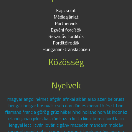
Kapcsolat
Médiaajánlat
Partnereink
Egyéni fordítók
Részidős fordítók
Fordítóirodák
Hungarian-translator.eu
Közösség
Nyelvek
magyar angol német afgán afrikai albán arab azeri belorusz
bengáli bolgár bosnyák cseh dari dán eszperantó észt finn
flamand francia görög grúz héber hindi holland horvát indonéz
izlandi japán jiddis katalán kazah kelta kínai koreai kurd latin
lengyel lett litván lovári cigány macedón mandarin moldáv
mongol norvég olasz orosz ógörög ótörök örmény perzsa