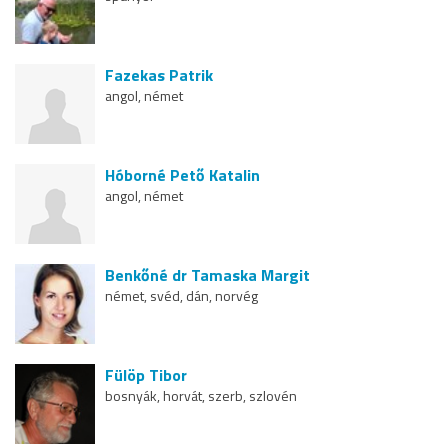
Fazekas Patrik
angol, német
Hóborné Pető Katalin
angol, német
Benkőné dr Tamaska Margit
német, svéd, dán, norvég
Fülöp Tibor
bosnyák, horvát, szerb, szlovén