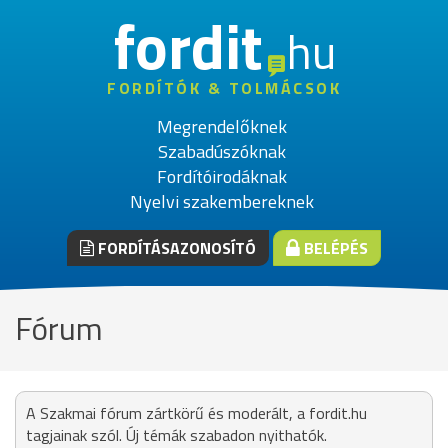
fordit
hu
FORDÍTÓK & TOLMÁCSOK
Megrendelőknek
Szabadúszóknak
Fordítóirodáknak
Nyelvi szakembereknek
FORDÍTÁSAZONOSÍTÓ
BELÉPÉS
Fórum
A Szakmai fórum zártkörű és moderált, a fordit.hu
tagjainak szól. Új témák szabadon nyithatók.