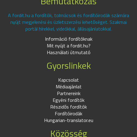
Bemutatkozás
A fordit.hu a fordítók, tolmácsok és fordítóirodák számára
nyújt megjelenési és üzletszerzési lehetőséget. Szakmai
portál hírekkel, videókkal, állásajánlatokkal.
Információ fordítóknak
Mit nyújt a fordit.hu?
Használati útmutató
Gyorslinkek
Kapcsolat
Médiaajánlat
Partnereink
Egyéni fordítók
Részidős fordítók
Fordítóirodák
Hungarian-translator.eu
Közösség