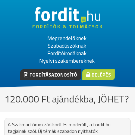
fordit
hu
FORDÍTÓK & TOLMÁCSOK
Megrendelőknek
Szabadúszóknak
Fordítóirodáknak
Nyelvi szakembereknek
FORDÍTÁSAZONOSÍTÓ
BELÉPÉS
120.000 Ft ajándékba, JÖHET?
A Szakmai fórum zártkörű és moderált, a fordit.hu
tagjainak szól. Új témák szabadon nyithatók.