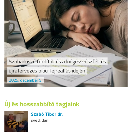
Szabadúszó fordítók és a kiégés: vészfék és
újratervezés piaci fejreállás idején
2025. december 9.
Új és hosszabbító tagjaink
Szabó Tibor dr.
svéd, dán