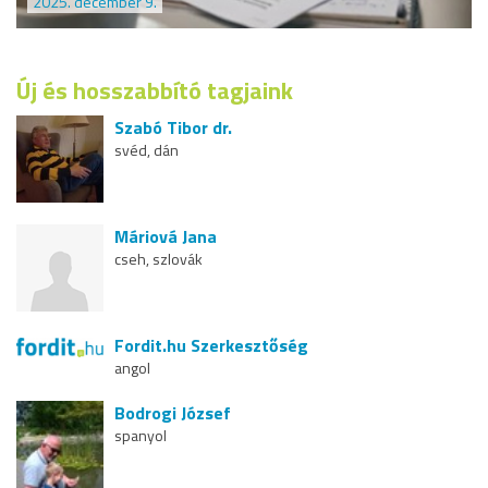
2025. december 9.
Új és hosszabbító tagjaink
Szabó Tibor dr.
svéd, dán
Máriová Jana
cseh, szlovák
Fordit.hu Szerkesztőség
angol
Bodrogi József
spanyol