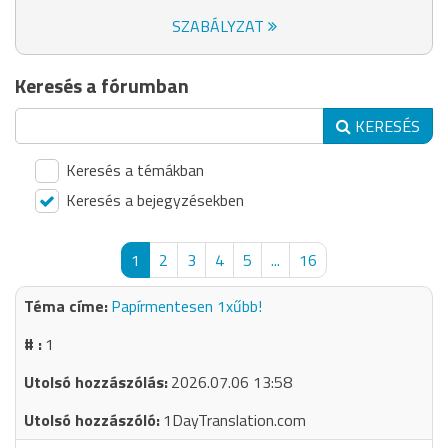
SZABÁLYZAT
Keresés a fórumban
KERESÉS
Keresés a témákban
Keresés a bejegyzésekben
1
2
3
4
5
...
16
Papírmentesen 1xűbb!
1
2026.07.06 13:58
1DayTranslation.com