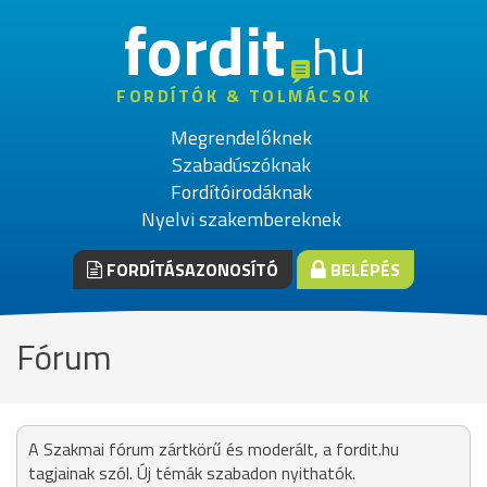
fordit
hu
FORDÍTÓK & TOLMÁCSOK
Megrendelőknek
Szabadúszóknak
Fordítóirodáknak
Nyelvi szakembereknek
FORDÍTÁSAZONOSÍTÓ
BELÉPÉS
Fórum
A Szakmai fórum zártkörű és moderált, a fordit.hu
tagjainak szól. Új témák szabadon nyithatók.