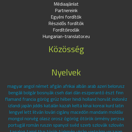
Médiaajánlat
Partnereink
Egyéni fordítók
Részidős fordítók
Fordítóirodák
Hungarian-translator.eu
Közösség
Nyelvek
magyar angol német afgán afrikai albán arab azeri belorusz
bengáli bolgár bosnyák cseh dari dán eszperantó észt finn
flamand francia görög grúz héber hindi holland horvát indonéz
izlandi japán jiddis katalán kazah kelta kínai koreai kurd latin
lengyel lett litván lovári cigány macedón mandarin moldáv
mongol norvég olasz orosz ógörög ótörök örmény perzsa
portugál román ruszin spanyol svéd szerb szlovák szlovén
tagalog tamil thai török türkmén ukrán vietnámi viszajan