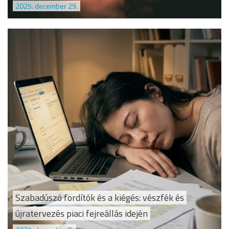
2025. december 29.
Szabadúszó fordítók és a kiégés: vészfék és
újratervezés piaci fejreállás idején