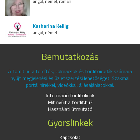
angol, német, román
Katharina Kellig
angol, német
Bemutatkozás
A fordit.hu a fordítók, tolmácsok és fordítóirodák számára
nyújt megjelenési és üzletszerzési lehetőséget. Szakmai
portál hírekkel, videókkal, állásajánlatokkal.
Információ fordítóknak
Mit nyújt a fordit.hu?
Használati útmutató
Gyorslinkek
Kapcsolat