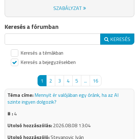
SZABÁLYZAT
Keresés a fórumban
KERESÉS
Keresés a témákban
Keresés a bejegyzésekben
1
2
3
4
5
...
16
Mennyit ér valójában egy óránk, ha az AI
szinte ingyen dolgozik?
4
2026.08.08 13:04
Stevanovic Iván