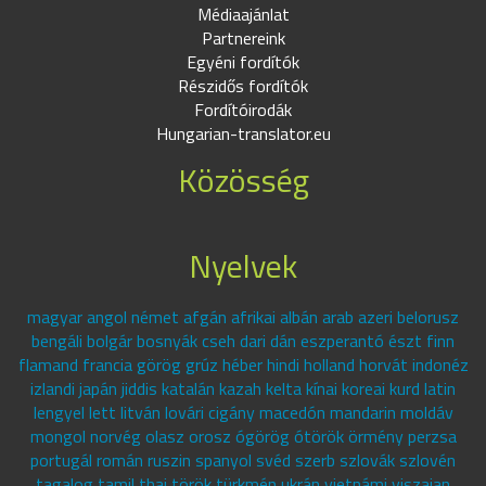
Médiaajánlat
Partnereink
Egyéni fordítók
Részidős fordítók
Fordítóirodák
Hungarian-translator.eu
Közösség
Nyelvek
magyar angol német afgán afrikai albán arab azeri belorusz
bengáli bolgár bosnyák cseh dari dán eszperantó észt finn
flamand francia görög grúz héber hindi holland horvát indonéz
izlandi japán jiddis katalán kazah kelta kínai koreai kurd latin
lengyel lett litván lovári cigány macedón mandarin moldáv
mongol norvég olasz orosz ógörög ótörök örmény perzsa
portugál román ruszin spanyol svéd szerb szlovák szlovén
tagalog tamil thai török türkmén ukrán vietnámi viszajan