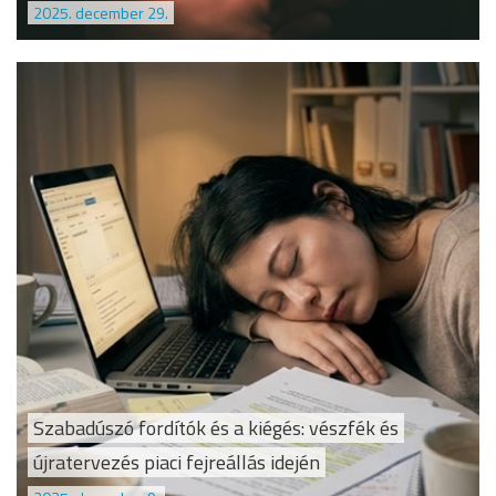
2025. december 29.
Szabadúszó fordítók és a kiégés: vészfék és
újratervezés piaci fejreállás idején