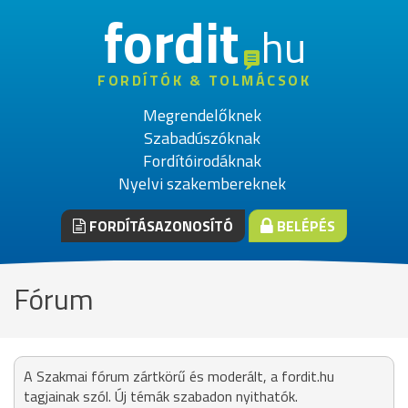
fordit
hu
FORDÍTÓK & TOLMÁCSOK
Megrendelőknek
Szabadúszóknak
Fordítóirodáknak
Nyelvi szakembereknek
FORDÍTÁSAZONOSÍTÓ
BELÉPÉS
Fórum
A Szakmai fórum zártkörű és moderált, a fordit.hu
tagjainak szól. Új témák szabadon nyithatók.