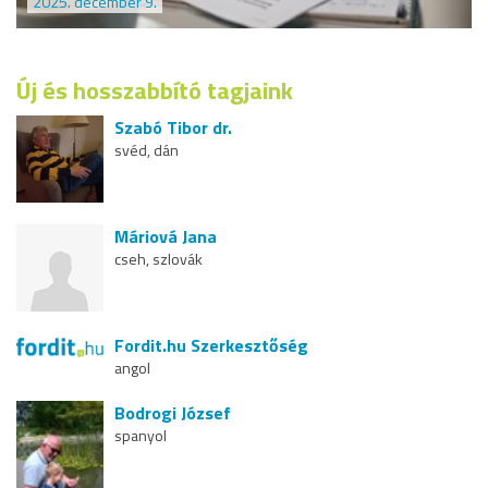
2025. december 9.
Új és hosszabbító tagjaink
Szabó Tibor dr.
svéd, dán
Máriová Jana
cseh, szlovák
Fordit.hu Szerkesztőség
angol
Bodrogi József
spanyol