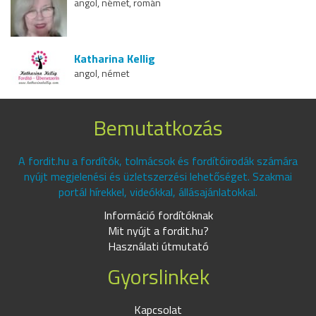
angol, német, román
Katharina Kellig
angol, német
Bemutatkozás
A fordit.hu a fordítók, tolmácsok és fordítóirodák számára
nyújt megjelenési és üzletszerzési lehetőséget. Szakmai
portál hírekkel, videókkal, állásajánlatokkal.
Információ fordítóknak
Mit nyújt a fordit.hu?
Használati útmutató
Gyorslinkek
Kapcsolat