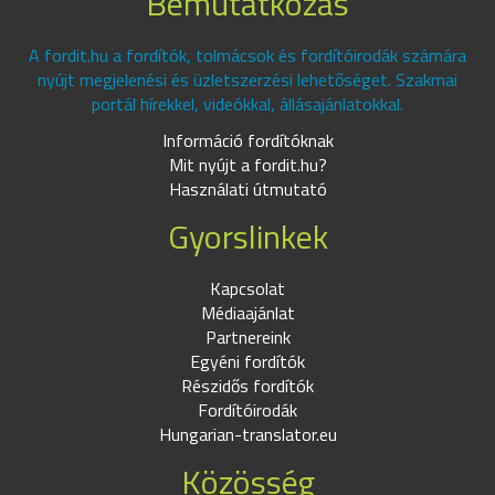
Bemutatkozás
A fordit.hu a fordítók, tolmácsok és fordítóirodák számára
nyújt megjelenési és üzletszerzési lehetőséget. Szakmai
portál hírekkel, videókkal, állásajánlatokkal.
Információ fordítóknak
Mit nyújt a fordit.hu?
Használati útmutató
Gyorslinkek
Kapcsolat
Médiaajánlat
Partnereink
Egyéni fordítók
Részidős fordítók
Fordítóirodák
Hungarian-translator.eu
Közösség