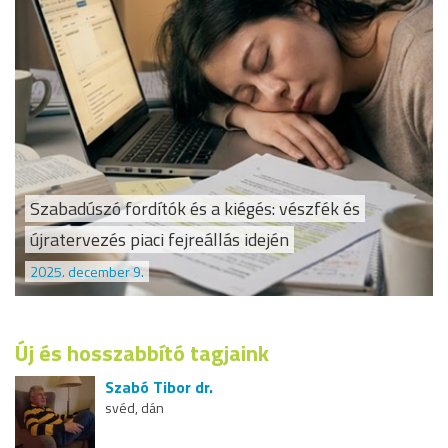
Szabadúszó fordítók és a kiégés: vészfék és
újratervezés piaci fejreállás idején
2025. december 9.
Új és hosszabbító tagjaink
Szabó Tibor dr.
svéd, dán