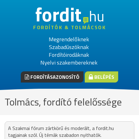
fordit
hu
FORDÍTÓK & TOLMÁCSOK
Megrendelőknek
Szabadúszóknak
Fordítóirodáknak
Nyelvi szakembereknek
FORDÍTÁSAZONOSÍTÓ
BELÉPÉS
Tolmács, fordító felelőssége
A Szakmai fórum zártkörű és moderált, a fordit.hu
tagjainak szól. Új témák szabadon nyithatók.