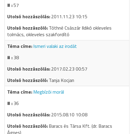
57
2011.11.23 10:15
Tóthné Császár Ildikó okleveles
tolmács, okleveles szakfordító
Ismeri valaki az irodát
38
2017.02.23 00:57
Tanja Kocjan
Megbízói morál
36
2015.08.10 10:08
Baracs és Társa Kft. (dr. Baracs
Ágnes)