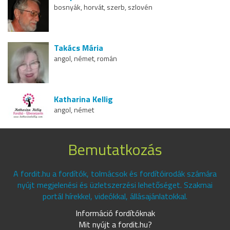
bosnyák, horvát, szerb, szlovén
Takács Mária
angol, német, román
Katharina Kellig
angol, német
Bemutatkozás
A fordit.hu a fordítók, tolmácsok és fordítóirodák számára
nyújt megjelenési és üzletszerzési lehetőséget. Szakmai
portál hírekkel, videókkal, állásajánlatokkal.
Információ fordítóknak
Mit nyújt a fordit.hu?