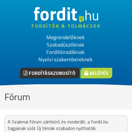
fordit
hu
FORDÍTÓK & TOLMÁCSOK
Megrendelőknek
Szabadúszóknak
Fordítóirodáknak
Nyelvi szakembereknek
FORDÍTÁSAZONOSÍTÓ
BELÉPÉS
Fórum
A Szakmai fórum zártkörű és moderált, a fordit.hu
tagjainak szól. Új témák szabadon nyithatók.