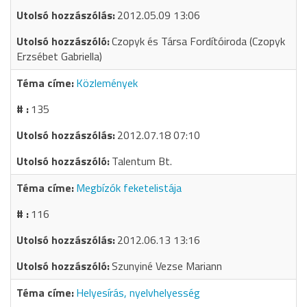
2012.05.09 13:06
Czopyk és Társa Fordítóiroda (Czopyk
Erzsébet Gabriella)
Közlemények
135
2012.07.18 07:10
Talentum Bt.
Megbízók feketelistája
116
2012.06.13 13:16
Szunyiné Vezse Mariann
Helyesírás, nyelvhelyesség