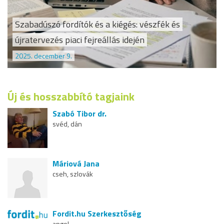
Szabadúszó fordítók és a kiégés: vészfék és
újratervezés piaci fejreállás idején
2025. december 9.
Új és hosszabbító tagjaink
Szabó Tibor dr.
svéd, dán
Máriová Jana
cseh, szlovák
Fordit.hu Szerkesztőség
angol