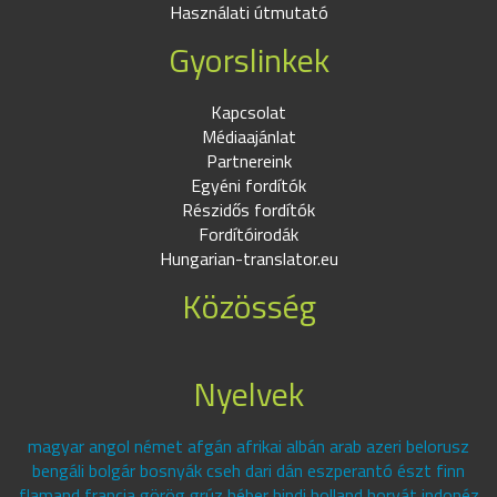
Használati útmutató
Gyorslinkek
Kapcsolat
Médiaajánlat
Partnereink
Egyéni fordítók
Részidős fordítók
Fordítóirodák
Hungarian-translator.eu
Közösség
Nyelvek
magyar angol német afgán afrikai albán arab azeri belorusz
bengáli bolgár bosnyák cseh dari dán eszperantó észt finn
flamand francia görög grúz héber hindi holland horvát indonéz