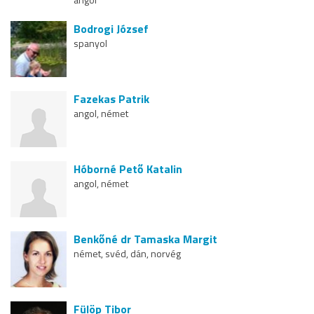
Bodrogi József
spanyol
Fazekas Patrik
angol, német
Hóborné Pető Katalin
angol, német
Benkőné dr Tamaska Margit
német, svéd, dán, norvég
Fülöp Tibor