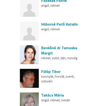
Fazekas Patrik
angol, német
Hóborné Pető Katalin
angol, német
Benkőné dr Tamaska
Margit
német, svéd, dán, norvég
Fülöp Tibor
bosnyák, horvát, szerb,
szlovén
Takács Mária
angol, német, román