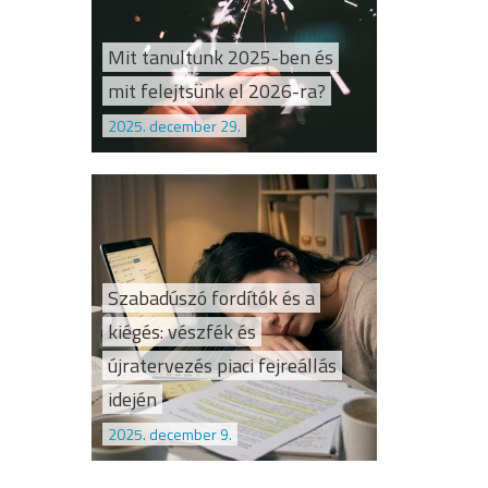
Mit tanultunk 2025-ben és
mit felejtsünk el 2026-ra?
2025. december 29.
Szabadúszó fordítók és a
kiégés: vészfék és
újratervezés piaci fejreállás
idején
2025. december 9.