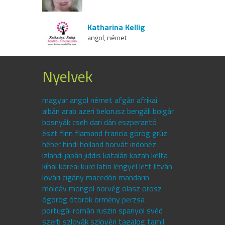
Katharina Kellig
angol, német
Nyelvek
magyar angol német afgán afrikai
albán arab azeri belorusz bengáli bolgár
bosnyák cseh dari dán eszperantó
észt finn flamand francia görög grúz
héber hindi holland horvát indonéz
izlandi japán jiddis katalán kazah kelta
kínai koreai kurd latin lengyel lett litván
lovári cigány macedón mandarin
moldáv mongol norvég olasz orosz
ógörög ótörök örmény perzsa
portugál román ruszin spanyol svéd
szerb szlovák szlovén tagalog tamil