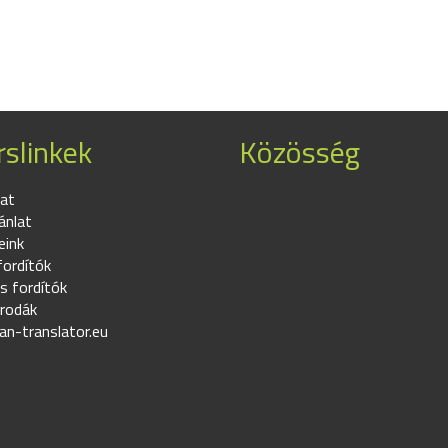
slinkek
Közösség
at
ánlat
eink
fordítók
s fordítók
irodák
an-translator.eu