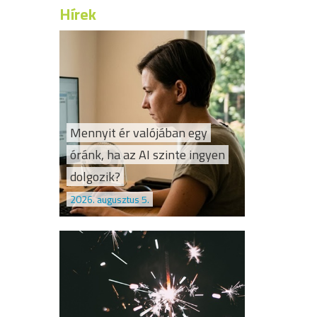
Hírek
Mennyit ér valójában egy
óránk, ha az AI szinte ingyen
dolgozik?
2026. augusztus 5.