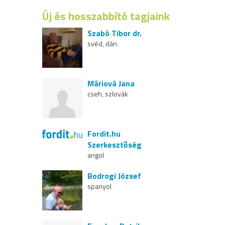
Új és hosszabbító tagjaink
Szabó Tibor dr.
svéd, dán
Máriová Jana
cseh, szlovák
Fordit.hu
Szerkesztőség
angol
Bodrogi József
spanyol