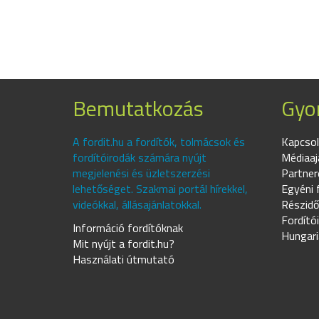
Bemutatkozás
Gyor
A fordit.hu a fordítók, tolmácsok és
Kapcsol
fordítóirodák számára nyújt
Médiaaj
megjelenési és üzletszerzési
Partner
lehetőséget. Szakmai portál hírekkel,
Egyéni 
videókkal, állásajánlatokkal.
Részidő
Fordító
Információ fordítóknak
Hungari
Mit nyújt a fordit.hu?
Használati útmutató