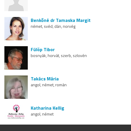
Benkőné dr Tamaska Margit
német, svéd, dán, norvég
Fülöp Tibor
bosnyák, horvát, szerb, szlovén
Takács Mária
angol, német, román
Katharina Kellig
angol, német