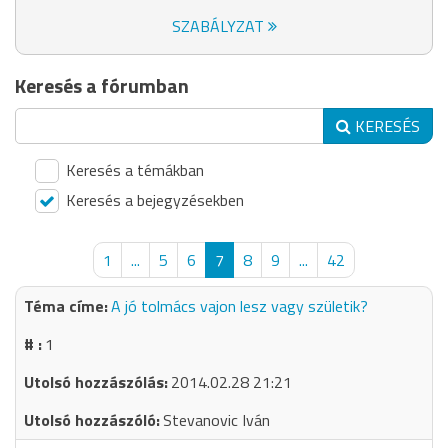
SZABÁLYZAT
Keresés a fórumban
KERESÉS
Keresés a témákban
Keresés a bejegyzésekben
1
...
5
6
7
8
9
...
42
A jó tolmács vajon lesz vagy születik?
1
2014.02.28 21:21
Stevanovic Iván