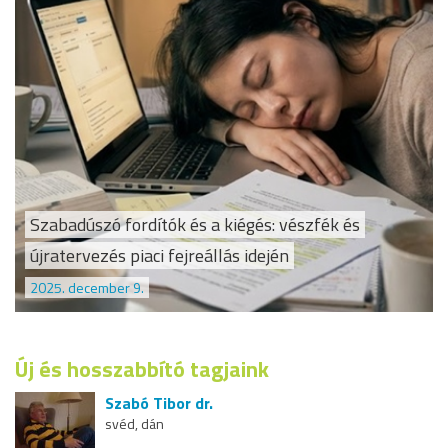
Szabadúszó fordítók és a kiégés: vészfék és
újratervezés piaci fejreállás idején
2025. december 9.
Új és hosszabbító tagjaink
Szabó Tibor dr.
svéd, dán