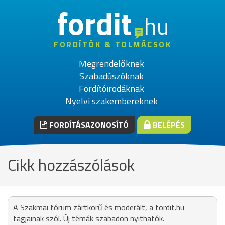
fordit
hu
FORDÍTÓK & TOLMÁCSOK
Megrendelőknek
Szabadúszóknak
Fordítóirodáknak
Nyelvi szakembereknek
FORDÍTÁSAZONOSÍTÓ
BELÉPÉS
Cikk hozzászólások
A Szakmai fórum zártkörű és moderált, a fordit.hu
tagjainak szól. Új témák szabadon nyithatók.