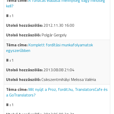
A fordítás eladása: mennyiség vagy minőség
kell?
1
2012.11.30 16:00
Polgár Gergely
Komplett fordítási munkafolyamatok
egyszerűbben
1
2013.08.08 21:04
Csikszentmihályi Melissa Valéria
Mit nyújt a Proz, fordit.hu, TranslatorsCafe és
a GoTranslators?
1