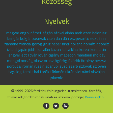
Közösség
Nyelvek
magyar angol német afgán afrikai albán arab azeri belorusz
bengáli bolgár bosnyák cseh dari dán eszperantó észt finn
flamand francia görög grúz héber hindi holland horvát indonéz
izlandi japán jiddis katalán kazah kelta kínai koreai kurd latin
lengyel lett litván lovári cigány macedón mandarin moldáv
mongol norvég olasz orosz ógörög ótörök örmény perzsa
portugál román ruszin spanyol svéd szerb szlovák szlovén
tagalog tamil thai török türkmén ukrán vietnámi viszajan
jelnyelv
1999-2026 fordit.hu és hungarian-translator.eu | fordítók,
tolmácsok, fordítóirodák üzleti és szakmai portálja |
Könyvelők.hu