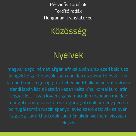
Részidős fordítók
Fordítóirodák
Hungarian-translator.eu
Közösség
Nyelvek
magyar angol német afgán afrikai albán arab azeri belorusz
bengáli bolgár bosnyák cseh dari dán eszperantó észt finn
flamand francia görög grúz héber hindi holland horvát indonéz
izlandi japán jiddis katalán kazah kelta kínai koreai kurd latin
lengyel lett litván lovári cigány macedón mandarin moldáv
mongol norvég olasz orosz ógörög ótörök örmény perzsa
portugál román ruszin spanyol svéd szerb szlovák szlovén
tagalog tamil thai török türkmén ukrán vietnámi viszajan
jelnyelv