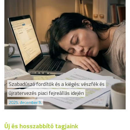
Szabadúszó fordítók és a kiégés: vészfék és
újratervezés piaci fejreállás idején
2025. december 9.
Új és hosszabbító tagjaink