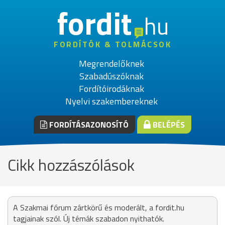
fordit
hu
FORDÍTÓK & TOLMÁCSOK
Megrendelőknek
Szabadúszóknak
Fordítóirodáknak
Nyelvi szakembereknek
FORDÍTÁSAZONOSÍTÓ
BELÉPÉS
Cikk hozzászólások
A Szakmai fórum zártkörű és moderált, a fordit.hu
tagjainak szól. Új témák szabadon nyithatók.