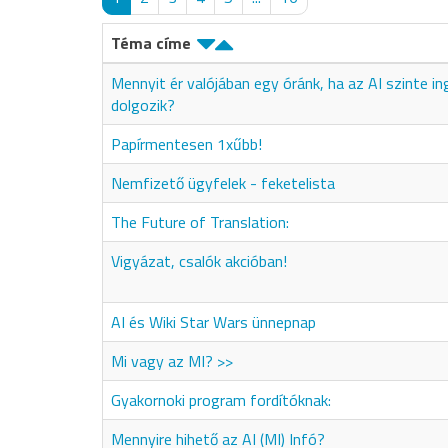
Téma címe
Mennyit ér valójában egy óránk, ha az AI szinte i
dolgozik?
Papírmentesen 1xűbb!
Nemfizető ügyfelek - feketelista
The Future of Translation:
Vigyázat, csalók akcióban!
AI és Wiki Star Wars ünnepnap
Mi vagy az MI? >>
Gyakornoki program fordítóknak:
Mennyire hihető az AI (MI) Infó?