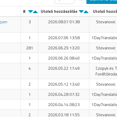
#
Utolsó hozzászólás
Utolsó hozz
ngyen
3
2026.08.07 01:38
Stevanovic 
1
2026.07.06 13:58
1DayTranslati
281
2026.06.29 13:20
Stevanovic 
1
2026.06.26 08:40
1DayTranslati
4
2026.05.22 17:49
Czopyk és T
Fordítóiroda
2
2026.05.12 13:40
Stevanovic 
1
2026.04.28 07:32
1DayTranslati
1
2026.04.14 08:23
1DayTranslati
2
2026.03.18 11:55
Stevanovic 