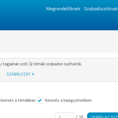
Megrendelőknek
Szabadúszóknak
u tagjainak szól. Új témák szabadon nyithatók.
SZABÁLYZAT
Keresés a témákban
Keresés a bejegyzésekben
/ 16
UGRÁS AZ OL