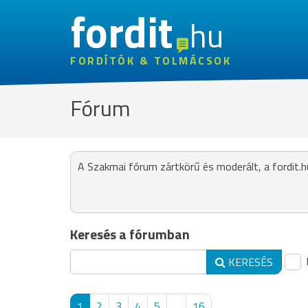
fordit
hu
FORDÍTÓK & TOLMÁCSOK
Fórum
A Szakmai fórum zártkörű és moderált, a fordit.h
Keresés a fórumban
KERESÉS
1
2
3
4
5
...
16