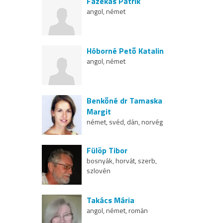
Fazekas Patrik
angol, német
Hóborné Pető Katalin
angol, német
Benkőné dr Tamaska
Margit
német, svéd, dán, norvég
Fülöp Tibor
bosnyák, horvát, szerb,
szlovén
Takács Mária
angol, német, román