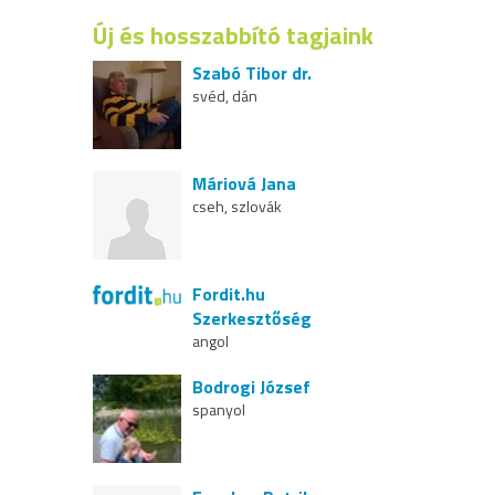
Új és hosszabbító tagjaink
Szabó Tibor dr.
svéd, dán
Máriová Jana
cseh, szlovák
Fordit.hu
Szerkesztőség
angol
Bodrogi József
spanyol