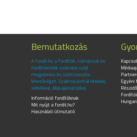
Bemutatkozás
Gyor
A fordit.hu a fordítók, tolmácsok és
Kapcsol
fordítóirodák számára nyújt
Médiaaj
megjelenési és üzletszerzési
Partner
lehetőséget. Szakmai portál hírekkel,
Egyéni 
videókkal, állásajánlatokkal.
Részidő
Fordító
Információ fordítóknak
Hungari
Mit nyújt a fordit.hu?
Használati útmutató