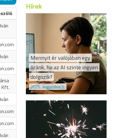
Hírek
ászóló
Iván
on.com
Iván
Mennyit ér valójában egy
óránk, ha az AI szinte ingyen
on.com
dolgozik?
ársa
2026. augusztus 5.
 Kft.
Iván
on.com
on.com
Iván