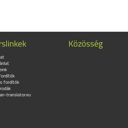
slinkek
Közösség
at
ánlat
eink
fordítók
s fordítók
irodák
an-translator.eu