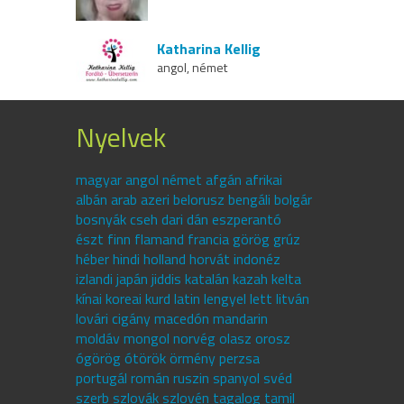
Katharina Kellig
angol, német
Nyelvek
magyar angol német afgán afrikai
albán arab azeri belorusz bengáli bolgár
bosnyák cseh dari dán eszperantó
észt finn flamand francia görög grúz
héber hindi holland horvát indonéz
izlandi japán jiddis katalán kazah kelta
kínai koreai kurd latin lengyel lett litván
lovári cigány macedón mandarin
moldáv mongol norvég olasz orosz
ógörög ótörök örmény perzsa
portugál román ruszin spanyol svéd
szerb szlovák szlovén tagalog tamil