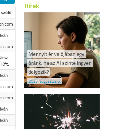
Hírek
ászóló
on.com
Iván
on.com
Mennyit ér valójában egy
ársa
óránk, ha az AI szinte ingyen
 Kft.
dolgozik?
Iván
2026. augusztus 5.
on.com
on.com
Iván
Iván