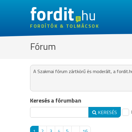
fordit
hu
FORDÍTÓK & TOLMÁCSOK
Fórum
A Szakmai fórum zártkörű és moderált, a fordit.h
Keresés a fórumban
KERESÉS
1
2
3
4
5
...
16