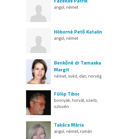
Fazekas Patrik
angol, német
Hóborné Pető Katalin
angol, német
Benkőné dr Tamaska
Margit
német, svéd, dán, norvég
Fülöp Tibor
bosnyák, horvát, szerb,
szlovén
Takács Mária
angol, német, román