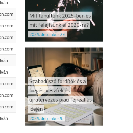
Iván
on.com
Mit tanultunk 2025-ben és
mit felejtsünk el 2026-ra?
on.com
2025. december 29.
on.com
on.com
Iván
Iván
Szabadúszó fordítók és a
on.com
kiégés: vészfék és
on.com
újratervezés piaci fejreállás
on.com
idején
Iván
2025. december 9.