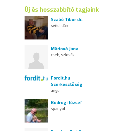
Új és hosszabbító tagjaink
Szabó Tibor dr.
svéd, dán
Máriová Jana
cseh, szlovák
Fordit.hu
Szerkesztőség
angol
Bodrogi József
spanyol