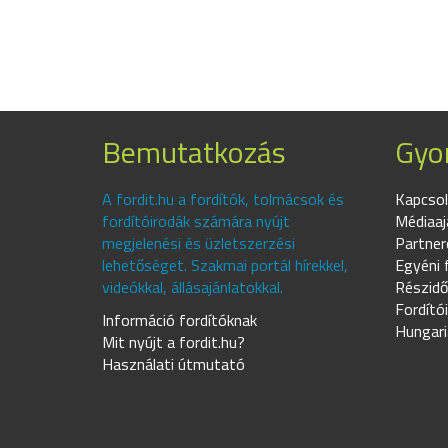
Bemutatkozás
Gyor
A fordit.hu a fordítók, tolmácsok és
Kapcsol
fordítóirodák számára nyújt
Médiaaj
megjelenési és üzletszerzési
Partner
lehetőséget. Szakmai portál hírekkel,
Egyéni 
videókkal, állásajánlatokkal.
Részidő
Fordító
Információ fordítóknak
Hungari
Mit nyújt a fordit.hu?
Használati útmutató