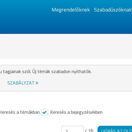
Megrendelőknek
Szabadúszóknak
u tagjainak szól. Új témák szabadon nyithatók.
SZABÁLYZAT
Keresés a témákban
Keresés a bejegyzésekben
/ 16
UGRÁS AZ OL