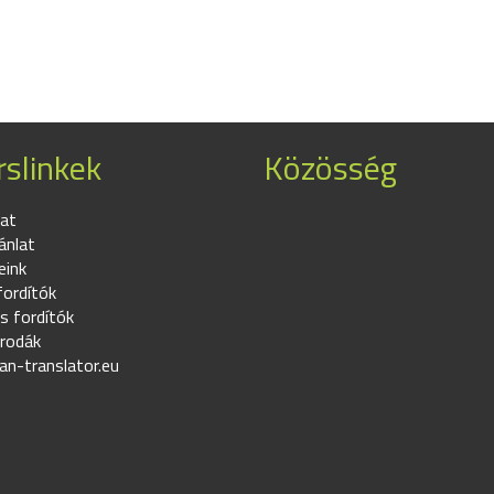
slinkek
Közösség
at
ánlat
eink
fordítók
s fordítók
irodák
an-translator.eu