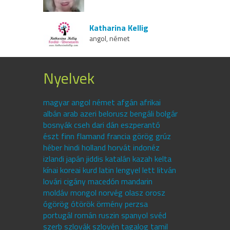
Katharina Kellig
angol, német
Nyelvek
magyar angol német afgán afrikai
albán arab azeri belorusz bengáli bolgár
bosnyák cseh dari dán eszperantó
észt finn flamand francia görög grúz
héber hindi holland horvát indonéz
izlandi japán jiddis katalán kazah kelta
kínai koreai kurd latin lengyel lett litván
lovári cigány macedón mandarin
moldáv mongol norvég olasz orosz
ógörög ótörök örmény perzsa
portugál román ruszin spanyol svéd
szerb szlovák szlovén tagalog tamil