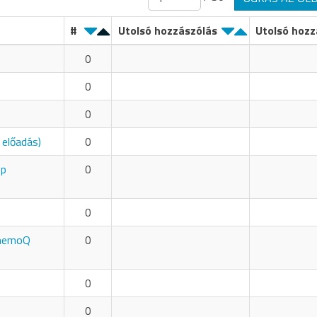
#
Utolsó hozzászólás
Utolsó hozz
0
0
0
 előadás)
0
op
0
0
a memoQ
0
0
0