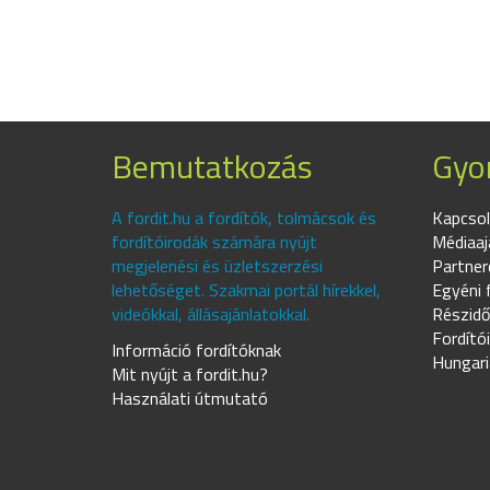
Bemutatkozás
Gyor
A fordit.hu a fordítók, tolmácsok és
Kapcsol
fordítóirodák számára nyújt
Médiaaj
megjelenési és üzletszerzési
Partner
lehetőséget. Szakmai portál hírekkel,
Egyéni 
videókkal, állásajánlatokkal.
Részidő
Fordító
Információ fordítóknak
Hungari
Mit nyújt a fordit.hu?
Használati útmutató