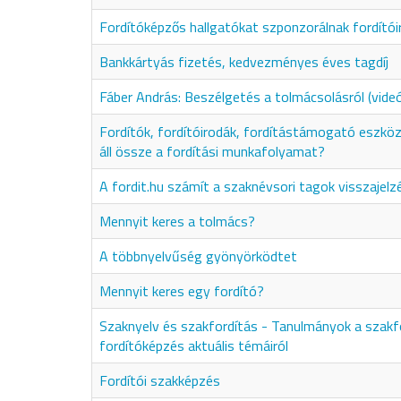
Fordítóképzős hallgatókat szponzorálnak fordítói
Bankkártyás fizetés, kedvezményes éves tagdíj
Fáber András: Beszélgetés a tolmácsolásról (vide
Fordítók, fordítóirodák, fordítástámogató eszkö
áll össze a fordítási munkafolyamat?
A fordit.hu számít a szaknévsori tagok visszajelz
Mennyit keres a tolmács?
A többnyelvűség gyönyörködtet
Mennyit keres egy fordító?
Szaknyelv és szakfordítás - Tanulmányok a szakf
fordítóképzés aktuális témáiról
Fordítói szakképzés