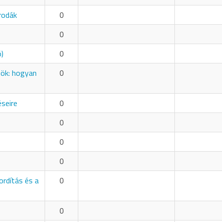
rodák
0
0
ó)
0
zök: hogyan
0
éseire
0
0
0
0
ordítás és a
0
0