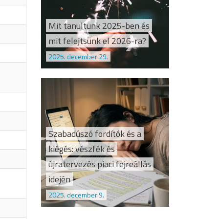
Mit tanultunk 2025-ben és
mit felejtsünk el 2026-ra?
2025. december 29.
Szabadúszó fordítók és a
kiégés: vészfék és
újratervezés piaci fejreállás
idején
2025. december 9.