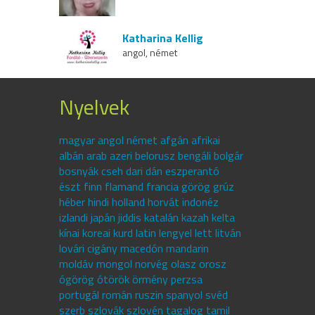
Katharina Kellig
angol, német
Nyelvek
magyar angol német afgán afrikai
albán arab azeri belorusz bengáli bolgár
bosnyák cseh dari dán eszperantó
észt finn flamand francia görög grúz
héber hindi holland horvát indonéz
izlandi japán jiddis katalán kazah kelta
kínai koreai kurd latin lengyel lett litván
lovári cigány macedón mandarin
moldáv mongol norvég olasz orosz
ógörög ótörök örmény perzsa
portugál román ruszin spanyol svéd
szerb szlovák szlovén tagalog tamil