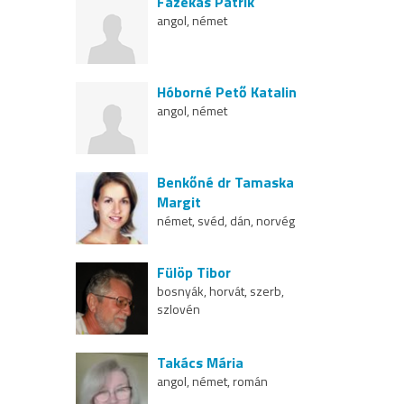
Fazekas Patrik
angol, német
Hóborné Pető Katalin
angol, német
Benkőné dr Tamaska
Margit
német, svéd, dán, norvég
Fülöp Tibor
bosnyák, horvát, szerb,
szlovén
Takács Mária
angol, német, román