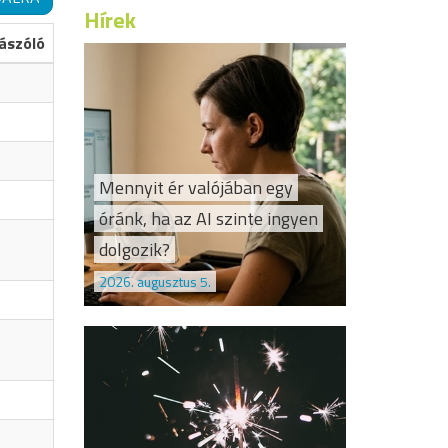
Hírek
ászóló
Mennyit ér valójában egy
óránk, ha az AI szinte ingyen
dolgozik?
2026. augusztus 5.