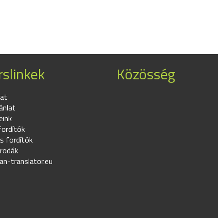
slinkek
Közösség
at
ánlat
eink
fordítók
s fordítók
irodák
an-translator.eu