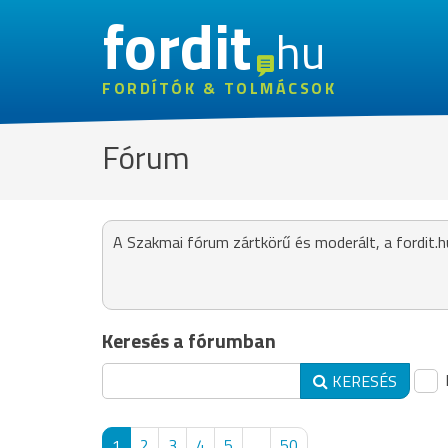
fordit
hu
FORDÍTÓK & TOLMÁCSOK
Fórum
A Szakmai fórum zártkörű és moderált, a fordit.h
Keresés a fórumban
KERESÉS
1
2
3
4
5
...
50