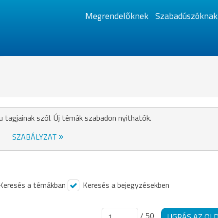
Megrendelőknek
Szabadúszóknak
u tagjainak szól. Új témák szabadon nyithatók.
SZABÁLYZAT
Keresés a témákban
Keresés a bejegyzésekben
/ 50
UGRÁS AZ OL