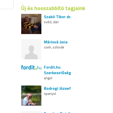
Új és hosszabbító tagjaink
Szabó Tibor dr.
svéd, dán
Máriová Jana
cseh, szlovák
Fordit.hu
Szerkesztőség
angol
Bodrogi József
spanyol