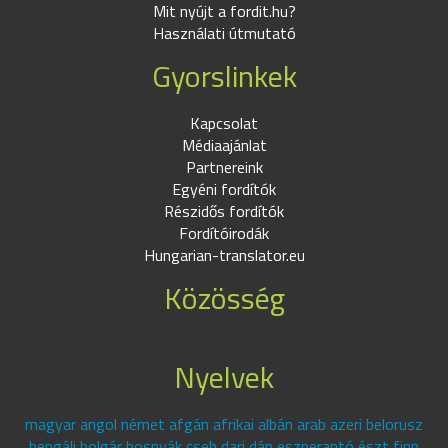
Mit nyújt a fordit.hu?
Használati útmutató
Gyorslinkek
Kapcsolat
Médiaajánlat
Partnereink
Egyéni fordítók
Részidős fordítók
Fordítóirodák
Hungarian-translator.eu
Közösség
Nyelvek
magyar angol német afgán afrikai albán arab azeri belorusz
bengáli bolgár bosnyák cseh dari dán eszperantó észt finn