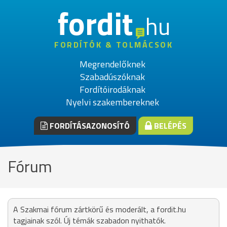
fordit
hu
FORDÍTÓK & TOLMÁCSOK
Megrendelőknek
Szabadúszóknak
Fordítóirodáknak
Nyelvi szakembereknek
FORDÍTÁSAZONOSÍTÓ
BELÉPÉS
Fórum
A Szakmai fórum zártkörű és moderált, a fordit.hu
tagjainak szól. Új témák szabadon nyithatók.