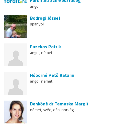
Fordit.hu Szerkesztőség
angol
Bodrogi József
spanyol
Fazekas Patrik
angol, német
Hóborné Pető Katalin
angol, német
Benkőné dr Tamaska Margit
német, svéd, dán, norvég