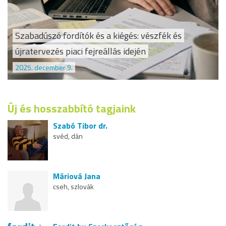
Szabadúszó fordítók és a kiégés: vészfék és
újratervezés piaci fejreállás idején
2025. december 9.
Új és hosszabbító tagjaink
Szabó Tibor dr.
svéd, dán
Máriová Jana
cseh, szlovák