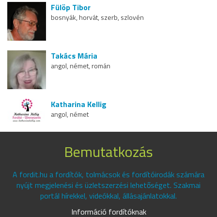
Fülöp Tibor
bosnyák, horvát, szerb, szlovén
Takács Mária
angol, német, román
Katharina Kellig
angol, német
Bemutatkozás
A fordit.hu a fordítók, tolmácsok és fordítóirodák számára
nyújt megjelenési és üzletszerzési lehetőséget. Szakmai
portál hírekkel, videókkal, állásajánlatokkal.
Információ fordítóknak