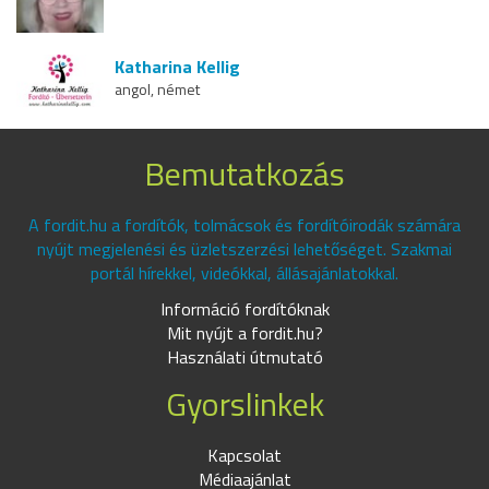
Katharina Kellig
angol, német
Bemutatkozás
A fordit.hu a fordítók, tolmácsok és fordítóirodák számára
nyújt megjelenési és üzletszerzési lehetőséget. Szakmai
portál hírekkel, videókkal, állásajánlatokkal.
Információ fordítóknak
Mit nyújt a fordit.hu?
Használati útmutató
Gyorslinkek
Kapcsolat
Médiaajánlat