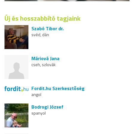
Új és hosszabbító tagjaink
Szabó Tibor dr.
svéd, dán
Máriová Jana
cseh, szlovák
Fordit.hu Szerkesztőség
angol
Bodrogi József
spanyol