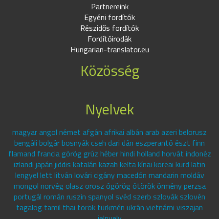
Partnereink
Egyéni fordítók
Részidős fordítók
Fordítóirodák
Hungarian-translator.eu
Közösség
Nyelvek
magyar angol német afgán afrikai albán arab azeri belorusz
bengáli bolgár bosnyák cseh dari dán eszperantó észt finn
flamand francia görög grúz héber hindi holland horvát indonéz
izlandi japán jiddis katalán kazah kelta kínai koreai kurd latin
lengyel lett litván lovári cigány macedón mandarin moldáv
mongol norvég olasz orosz ógörög ótörök örmény perzsa
portugál román ruszin spanyol svéd szerb szlovák szlovén
tagalog tamil thai török türkmén ukrán vietnámi viszajan
jelnyelv