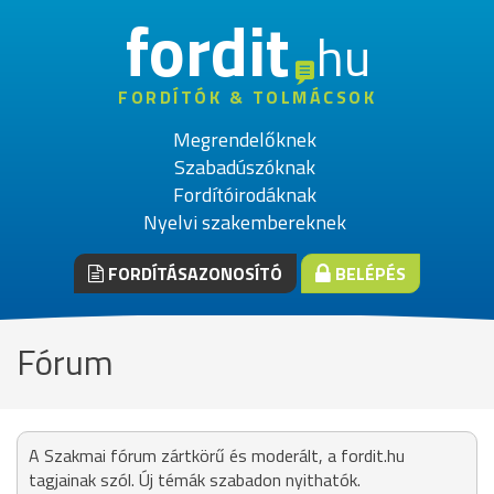
fordit
hu
FORDÍTÓK & TOLMÁCSOK
Megrendelőknek
Szabadúszóknak
Fordítóirodáknak
Nyelvi szakembereknek
FORDÍTÁSAZONOSÍTÓ
BELÉPÉS
Fórum
A Szakmai fórum zártkörű és moderált, a fordit.hu
tagjainak szól. Új témák szabadon nyithatók.