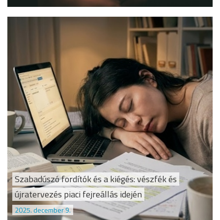
Szabadúszó fordítók és a kiégés: vészfék és
újratervezés piaci fejreállás idején
2025. december 9.