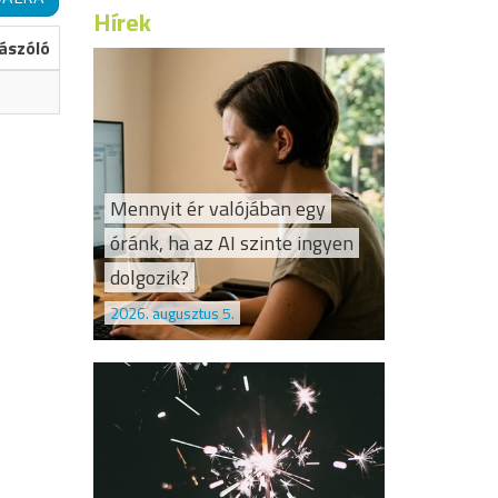
Hírek
ászóló
Mennyit ér valójában egy
óránk, ha az AI szinte ingyen
dolgozik?
2026. augusztus 5.