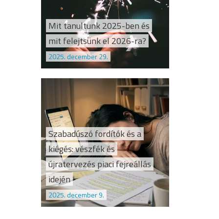
Mit tanultunk 2025-ben és
mit felejtsünk el 2026-ra?
2025. december 29.
Szabadúszó fordítók és a
kiégés: vészfék és
újratervezés piaci fejreállás
idején
2025. december 9.