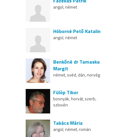
Fazekas Patrik
angol, német
Hóborné Pető Katalin
angol, német
Benkőné dr Tamaska
Margit
német, svéd, dán, norvég
Fülöp Tibor
bosnyák, horvát, szerb,
szlovén
Takács Mária
angol, német, román