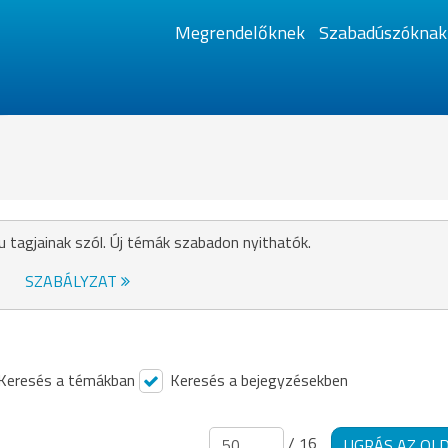
Megrendelőknek
Szabadúszóknak
u tagjainak szól. Új témák szabadon nyithatók.
SZABÁLYZAT
Keresés a témákban
Keresés a bejegyzésekben
/ 16
UGRÁS AZ OL