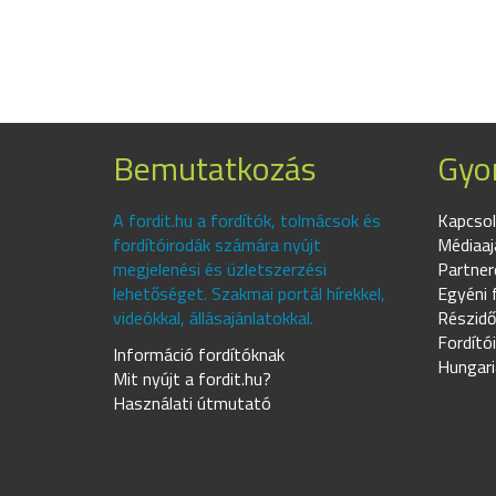
Bemutatkozás
Gyor
A fordit.hu a fordítók, tolmácsok és
Kapcsol
fordítóirodák számára nyújt
Médiaaj
megjelenési és üzletszerzési
Partner
lehetőséget. Szakmai portál hírekkel,
Egyéni 
videókkal, állásajánlatokkal.
Részidő
Fordító
Információ fordítóknak
Hungari
Mit nyújt a fordit.hu?
Használati útmutató