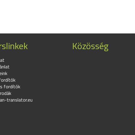
slinkek
Közösség
at
ánlat
eink
fordítók
s fordítók
irodák
an-translator.eu