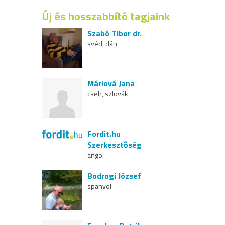
Új és hosszabbító tagjaink
Szabó Tibor dr.
svéd, dán
Máriová Jana
cseh, szlovák
Fordit.hu
Szerkesztőség
angol
Bodrogi József
spanyol