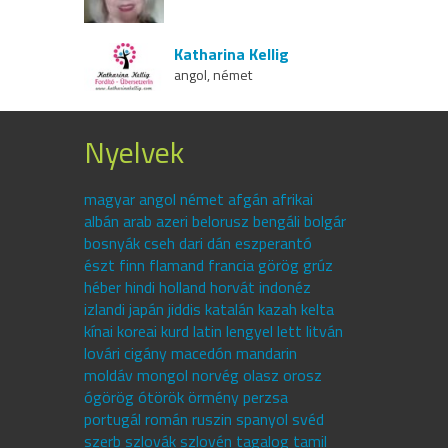
Katharina Kellig
angol, német
Nyelvek
magyar angol német afgán afrikai
albán arab azeri belorusz bengáli bolgár
bosnyák cseh dari dán eszperantó
észt finn flamand francia görög grúz
héber hindi holland horvát indonéz
izlandi japán jiddis katalán kazah kelta
kínai koreai kurd latin lengyel lett litván
lovári cigány macedón mandarin
moldáv mongol norvég olasz orosz
ógörög ótörök örmény perzsa
portugál román ruszin spanyol svéd
szerb szlovák szlovén tagalog tamil