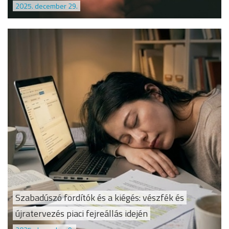
2025. december 29.
Szabadúszó fordítók és a kiégés: vészfék és
újratervezés piaci fejreállás idején