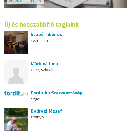
2025. december 9.
Új és hosszabbító tagjaink
Szabó Tibor dr.
svéd, dán
Máriová Jana
cseh, szlovák
Fordit.hu Szerkesztőség
angol
Bodrogi József
spanyol