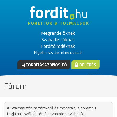
fordit
hu
FORDÍTÓK & TOLMÁCSOK
Megrendelőknek
Szabadúszóknak
Fordítóirodáknak
Nyelvi szakembereknek
FORDÍTÁSAZONOSÍTÓ
BELÉPÉS
Fórum
A Szakmai fórum zártkörű és moderált, a fordit.hu
tagjainak szól. Új témák szabadon nyithatók.