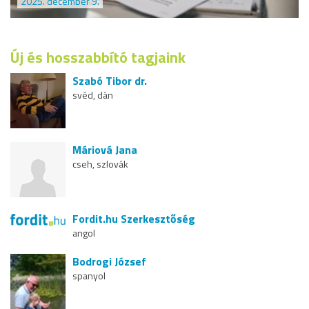
2025. december 9.
Új és hosszabbító tagjaink
Szabó Tibor dr.
svéd, dán
Máriová Jana
cseh, szlovák
Fordit.hu Szerkesztőség
angol
Bodrogi József
spanyol