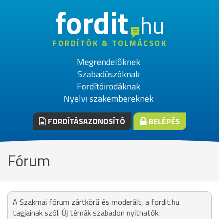
fordit
hu
FORDÍTÓK & TOLMÁCSOK
Megrendelőknek
Szabadúszóknak
Fordítóirodáknak
Nyelvi szakembereknek
FORDÍTÁSAZONOSÍTÓ
BELÉPÉS
Fórum
A Szakmai fórum zártkörű és moderált, a fordit.hu
tagjainak szól. Új témák szabadon nyithatók.