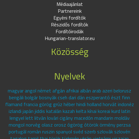
Médiaajánlat
Partnereink
Egyéni fordítók
Részidős fordítók
Fordítóirodák
Hungarian-translator.eu
Közösség
Nyelvek
magyar angol német afgán afrikai albán arab azeri belorusz
bengáli bolgár bosnyák cseh dari dán eszperantó észt finn
flamand francia görög grúz héber hindi holland horvát indonéz
izlandi japán jiddis katalán kazah kelta kínai koreai kurd latin
lengyel lett litván lovári cigány macedón mandarin moldáv
mongol norvég olasz orosz ógörög ótörök örmény perzsa
portugál román ruszin spanyol svéd szerb szlovák szlovén
tagalog tamil thai török türkmén ukrán vietnámi viszajan