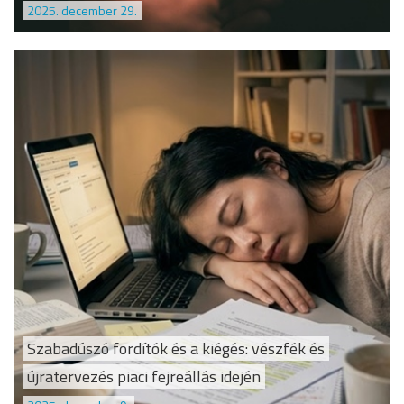
2025. december 29.
Szabadúszó fordítók és a kiégés: vészfék és
újratervezés piaci fejreállás idején