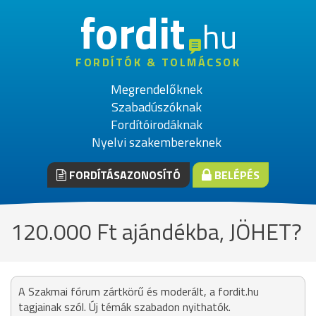
fordit
hu
FORDÍTÓK & TOLMÁCSOK
Megrendelőknek
Szabadúszóknak
Fordítóirodáknak
Nyelvi szakembereknek
FORDÍTÁSAZONOSÍTÓ
BELÉPÉS
120.000 Ft ajándékba, JÖHET?
A Szakmai fórum zártkörű és moderált, a fordit.hu
tagjainak szól. Új témák szabadon nyithatók.