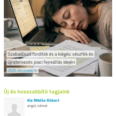
Szabadúszó fordítók és a kiégés: vészfék és
újratervezés piaci fejreállás idején
2025. december 9.
Új és hosszabbító tagjaink
Kis Miklós Róbert
angol, német