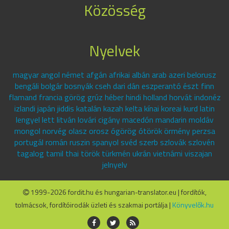
Közösség
Nyelvek
magyar angol német afgán afrikai albán arab azeri belorusz
bengáli bolgár bosnyák cseh dari dán eszperantó észt finn
flamand francia görög grúz héber hindi holland horvát indonéz
izlandi japán jiddis katalán kazah kelta kínai koreai kurd latin
lengyel lett litván lovári cigány macedón mandarin moldáv
mongol norvég olasz orosz ógörög ótörök örmény perzsa
portugál román ruszin spanyol svéd szerb szlovák szlovén
tagalog tamil thai török türkmén ukrán vietnámi viszajan
jelnyelv
1999-2026 fordit.hu és hungarian-translator.eu | fordítók,
tolmácsok, fordítóirodák üzleti és szakmai portálja |
Könyvelők.hu