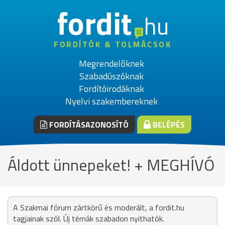
fordit
hu
FORDÍTÓK & TOLMÁCSOK
Megrendelőknek
Szabadúszóknak
Fordítóirodáknak
Nyelvi szakembereknek
FORDÍTÁSAZONOSÍTÓ
BELÉPÉS
Áldott ünnepeket! + MEGHÍVÓ
A Szakmai fórum zártkörű és moderált, a fordit.hu
tagjainak szól. Új témák szabadon nyithatók.