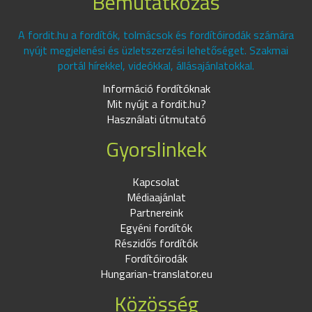
Bemutatkozás
A fordit.hu a fordítók, tolmácsok és fordítóirodák számára
nyújt megjelenési és üzletszerzési lehetőséget. Szakmai
portál hírekkel, videókkal, állásajánlatokkal.
Információ fordítóknak
Mit nyújt a fordit.hu?
Használati útmutató
Gyorslinkek
Kapcsolat
Médiaajánlat
Partnereink
Egyéni fordítók
Részidős fordítók
Fordítóirodák
Hungarian-translator.eu
Közösség