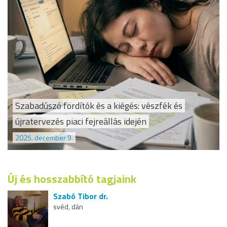
Szabadúszó fordítók és a kiégés: vészfék és
újratervezés piaci fejreállás idején
2025. december 9.
Új és hosszabbító tagjaink
Szabó Tibor dr.
svéd, dán