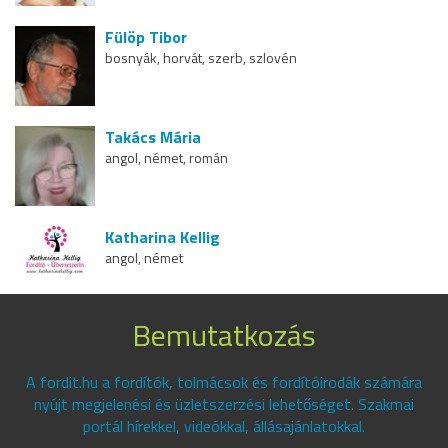
Fülöp Tibor
bosnyák, horvát, szerb, szlovén
Takács Mária
angol, német, román
Katharina Kellig
angol, német
Bemutatkozás
A fordit.hu a fordítók, tolmácsok és fordítóirodák számára
nyújt megjelenési és üzletszerzési lehetőséget. Szakmai
portál hírekkel, videókkal, állásajánlatokkal.