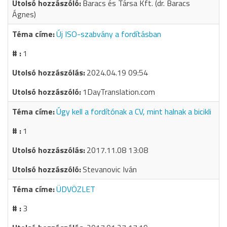
Baracs és Társa Kft. (dr. Baracs
Ágnes)
Új ISO-szabvány a fordításban
1
2024.04.19 09:54
1DayTranslation.com
Úgy kell a fordítónak a CV, mint halnak a bicikli
1
2017.11.08 13:08
Stevanovic Iván
ÜDVÖZLET
3