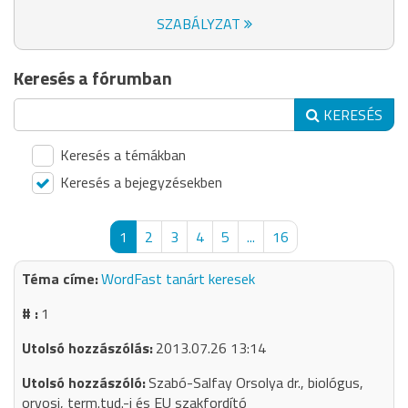
SZABÁLYZAT
Keresés a fórumban
KERESÉS
Keresés a témákban
Keresés a bejegyzésekben
1
2
3
4
5
...
16
WordFast tanárt keresek
1
2013.07.26 13:14
Szabó-Salfay Orsolya dr., biológus,
orvosi, term.tud.-i és EU szakfordító