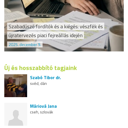
Szabadúszó fordítók és a kiégés: vészfék és
újratervezés piaci fejreállás idején
2025. december 9.
Új és hosszabbító tagjaink
Szabó Tibor dr.
svéd, dán
Máriová Jana
cseh, szlovák