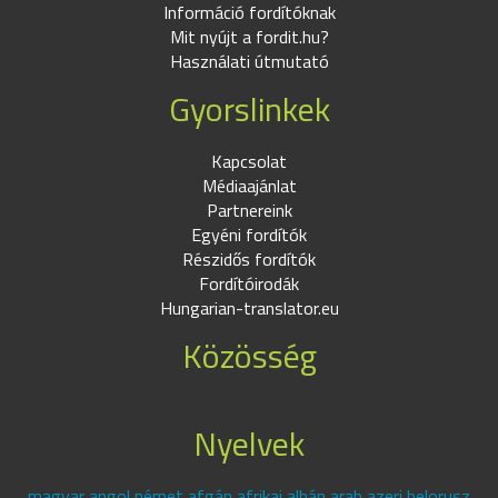
Információ fordítóknak
Mit nyújt a fordit.hu?
Használati útmutató
Gyorslinkek
Kapcsolat
Médiaajánlat
Partnereink
Egyéni fordítók
Részidős fordítók
Fordítóirodák
Hungarian-translator.eu
Közösség
Nyelvek
magyar angol német afgán afrikai albán arab azeri belorusz