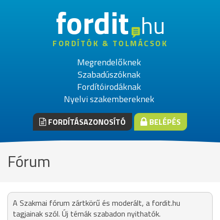
fordit
hu
FORDÍTÓK & TOLMÁCSOK
Megrendelőknek
Szabadúszóknak
Fordítóirodáknak
Nyelvi szakembereknek
FORDÍTÁSAZONOSÍTÓ
BELÉPÉS
Fórum
A Szakmai fórum zártkörű és moderált, a fordit.hu
tagjainak szól. Új témák szabadon nyithatók.