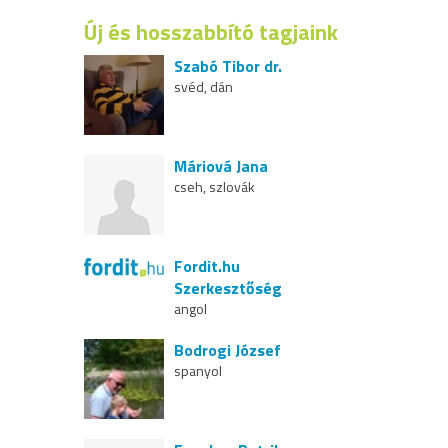
Új és hosszabbító tagjaink
Szabó Tibor dr.
svéd, dán
Máriová Jana
cseh, szlovák
Fordit.hu
Szerkesztőség
angol
Bodrogi József
spanyol