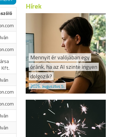
Hírek
ászóló
on.com
Iván
on.com
Mennyit ér valójában egy
ársa
óránk, ha az AI szinte ingyen
 Kft.
dolgozik?
Iván
2026. augusztus 5.
on.com
on.com
Iván
Iván