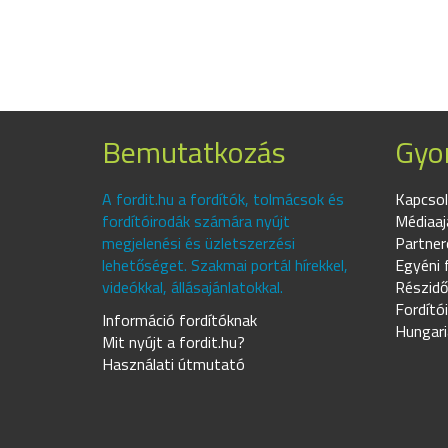
Bemutatkozás
Gyor
A fordit.hu a fordítók, tolmácsok és
Kapcsol
fordítóirodák számára nyújt
Médiaaj
megjelenési és üzletszerzési
Partner
lehetőséget. Szakmai portál hírekkel,
Egyéni 
videókkal, állásajánlatokkal.
Részidő
Fordító
Információ fordítóknak
Hungari
Mit nyújt a fordit.hu?
Használati útmutató