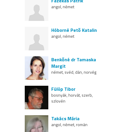
Fazekas Patrik
angol, német
Hóborné Pető Katalin
angol, német
Benkőné dr Tamaska
Margit
német, svéd, dán, norvég
Fülöp Tibor
bosnyák, horvát, szerb,
szlovén
Takács Mária
angol, német, román