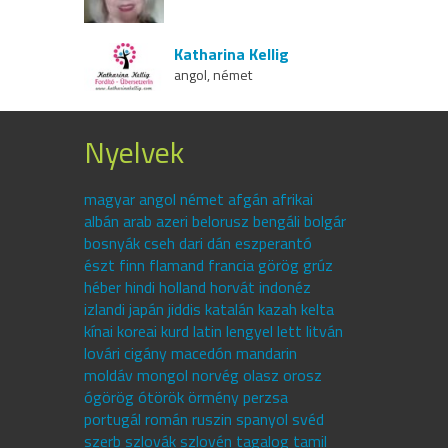
Katharina Kellig
angol, német
Nyelvek
magyar angol német afgán afrikai
albán arab azeri belorusz bengáli bolgár
bosnyák cseh dari dán eszperantó
észt finn flamand francia görög grúz
héber hindi holland horvát indonéz
izlandi japán jiddis katalán kazah kelta
kínai koreai kurd latin lengyel lett litván
lovári cigány macedón mandarin
moldáv mongol norvég olasz orosz
ógörög ótörök örmény perzsa
portugál román ruszin spanyol svéd
szerb szlovák szlovén tagalog tamil