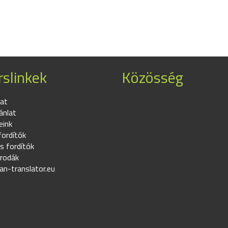
slinkek
Közösség
at
ánlat
eink
fordítók
s fordítók
irodák
an-translator.eu