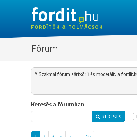
fordit
hu
FORDÍTÓK & TOLMÁCSOK
Fórum
A Szakmai fórum zártkörű és moderált, a fordit.h
Keresés a fórumban
KERESÉS
1
2
3
4
5
...
16