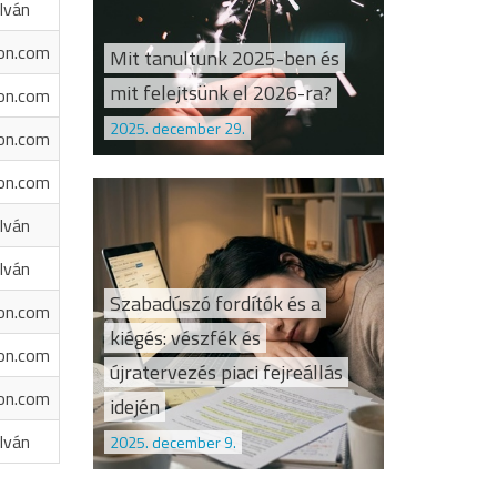
Iván
on.com
Mit tanultunk 2025-ben és
mit felejtsünk el 2026-ra?
on.com
2025. december 29.
on.com
on.com
Iván
Iván
Szabadúszó fordítók és a
on.com
kiégés: vészfék és
on.com
újratervezés piaci fejreállás
on.com
idején
Iván
2025. december 9.