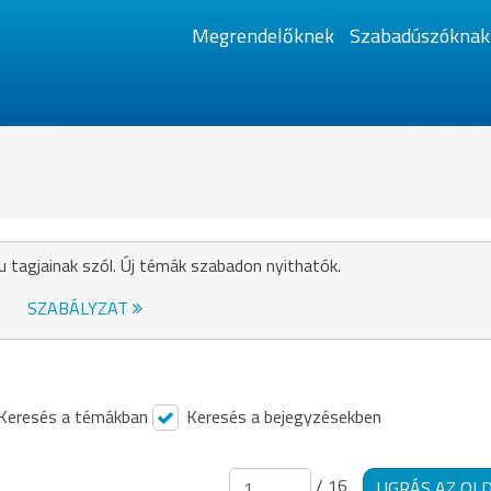
Megrendelőknek
Szabadúszóknak
u tagjainak szól. Új témák szabadon nyithatók.
SZABÁLYZAT
Keresés a témákban
Keresés a bejegyzésekben
/ 16
UGRÁS AZ OL