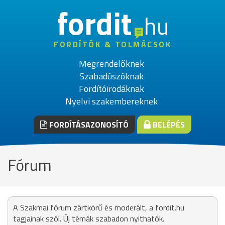
fordit
hu
FORDÍTÓK & TOLMÁCSOK
Megrendelőknek
Szabadúszóknak
Fordítóirodáknak
Nyelvi szakembereknek
FORDÍTÁSAZONOSÍTÓ
BELÉPÉS
Fórum
A Szakmai fórum zártkörű és moderált, a fordit.hu
tagjainak szól. Új témák szabadon nyithatók.