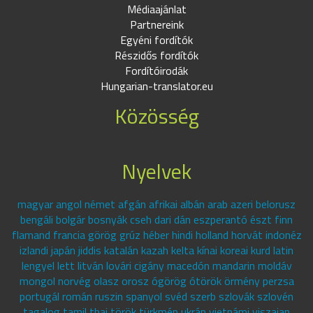
Médiaajánlat
Partnereink
Egyéni fordítók
Részidős fordítók
Fordítóirodák
Hungarian-translator.eu
Közösség
Nyelvek
magyar angol német afgán afrikai albán arab azeri belorusz
bengáli bolgár bosnyák cseh dari dán eszperantó észt finn
flamand francia görög grúz héber hindi holland horvát indonéz
izlandi japán jiddis katalán kazah kelta kínai koreai kurd latin
lengyel lett litván lovári cigány macedón mandarin moldáv
mongol norvég olasz orosz ógörög ótörök örmény perzsa
portugál román ruszin spanyol svéd szerb szlovák szlovén
tagalog tamil thai török türkmén ukrán vietnámi viszajan