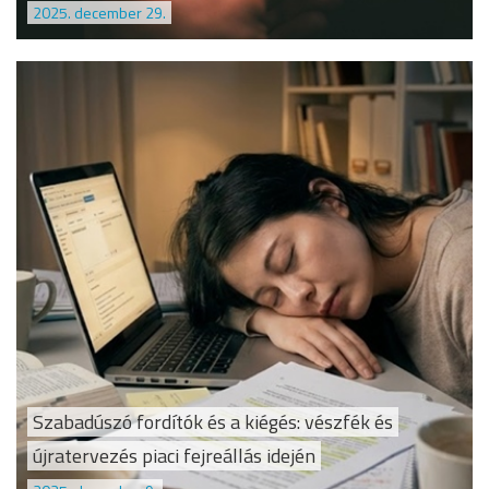
2025. december 29.
Szabadúszó fordítók és a kiégés: vészfék és
újratervezés piaci fejreállás idején