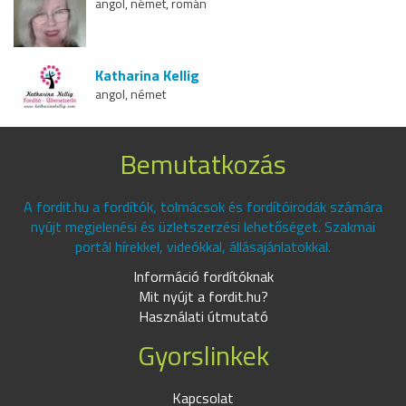
angol, német, román
Katharina Kellig
angol, német
Bemutatkozás
A fordit.hu a fordítók, tolmácsok és fordítóirodák számára
nyújt megjelenési és üzletszerzési lehetőséget. Szakmai
portál hírekkel, videókkal, állásajánlatokkal.
Információ fordítóknak
Mit nyújt a fordit.hu?
Használati útmutató
Gyorslinkek
Kapcsolat