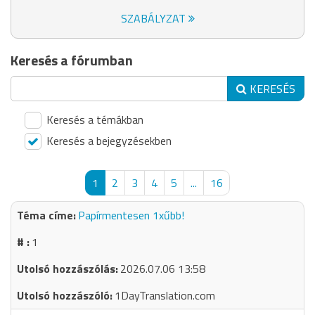
SZABÁLYZAT
Keresés a fórumban
KERESÉS
Keresés a témákban
Keresés a bejegyzésekben
1
2
3
4
5
...
16
Papírmentesen 1xűbb!
1
2026.07.06 13:58
1DayTranslation.com