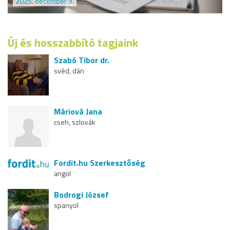
2025. december 9.
Új és hosszabbító tagjaink
Szabó Tibor dr.
svéd, dán
Máriová Jana
cseh, szlovák
Fordit.hu Szerkesztőség
angol
Bodrogi József
spanyol