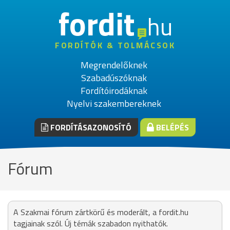
fordit
hu
FORDÍTÓK & TOLMÁCSOK
Megrendelőknek
Szabadúszóknak
Fordítóirodáknak
Nyelvi szakembereknek
FORDÍTÁSAZONOSÍTÓ
BELÉPÉS
Fórum
A Szakmai fórum zártkörű és moderált, a fordit.hu
tagjainak szól. Új témák szabadon nyithatók.