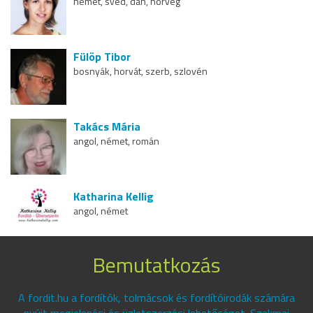
német, svéd, dán, norvég
Fülöp Tibor
bosnyák, horvát, szerb, szlovén
Takács Mária
angol, német, román
Katharina Kellig
angol, német
Bemutatkozás
A fordit.hu a fordítók, tolmácsok és fordítóirodák számára