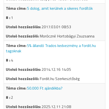
5 dolog, amit kerülnek a sikeres fordítók
1
2017.03.01 08:53
Moróczné Hortobágyi Zsuzsanna
5% állandó Trados kedvezmény a fordit.hu
tagoknak
4
2014.12.16 14:05
Fordit.hu Szerkesztőség
50.000 Ft ajándékba?
2
2025.12.11 21:08