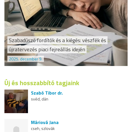
Szabadúszó fordítók és a kiégés: vészfék és
újratervezés piaci fejreállás idején
2025. december 9.
Új és hosszabbító tagjaink
Szabó Tibor dr.
svéd, dán
Máriová Jana
cseh, szlovák