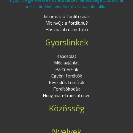
nyújt megjelenési és üzletszerzési lehetőséget. Szakmai
portál hírekkel, videókkal, állásajánlatokkal.
Információ fordítóknak
Mit nyújt a fordit.hu?
Használati útmutató
Gyorslinkek
Kapcsolat
Médiaajánlat
Partnereink
Egyéni fordítók
Részidős fordítók
Fordítóirodák
Hungarian-translator.eu
Közösség
Nyelvek