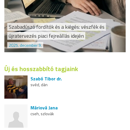
Szabadúszó fordítók és a kiégés: vészfék és
újratervezés piaci fejreállás idején
2025. december 9.
Új és hosszabbító tagjaink
Szabó Tibor dr.
svéd, dán
Máriová Jana
cseh, szlovák