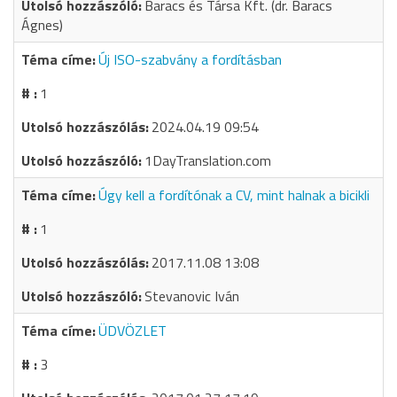
Baracs és Társa Kft. (dr. Baracs
Ágnes)
Új ISO-szabvány a fordításban
1
2024.04.19 09:54
1DayTranslation.com
Úgy kell a fordítónak a CV, mint halnak a bicikli
1
2017.11.08 13:08
Stevanovic Iván
ÜDVÖZLET
3