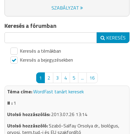
SZABÁLYZAT
Keresés a fórumban
KERESÉS
Keresés a témákban
Keresés a bejegyzésekben
1
2
3
4
5
...
16
WordFast tanárt keresek
1
2013.07.26 13:14
Szabó-Salfay Orsolya dr., biológus,
orvosi, term.tud.-i és EU szakfordító