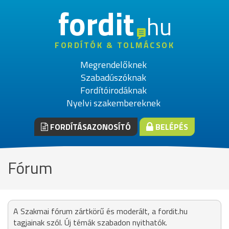
fordit
hu
FORDÍTÓK & TOLMÁCSOK
Megrendelőknek
Szabadúszóknak
Fordítóirodáknak
Nyelvi szakembereknek
FORDÍTÁSAZONOSÍTÓ
BELÉPÉS
Fórum
A Szakmai fórum zártkörű és moderált, a fordit.hu
tagjainak szól. Új témák szabadon nyithatók.