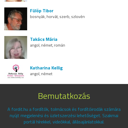
Fülöp Tibor
bosnyák, horvát, szerb, szlovén
Takács Mária
angol, német, román
Katharina Kellig
angol, német
Bemutatkozás
A fordit.hu a fordítók, tolmácsok és fordítóirodák számára
nyújt megjelenési és üzletszerzési lehetőséget. Szakmai
portál hírekkel, videókkal, állásajánlatokkal.