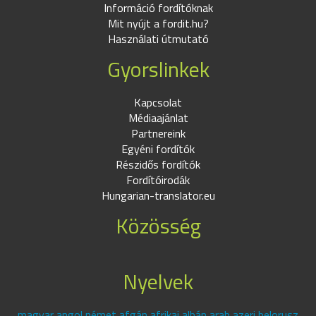
Információ fordítóknak
Mit nyújt a fordit.hu?
Használati útmutató
Gyorslinkek
Kapcsolat
Médiaajánlat
Partnereink
Egyéni fordítók
Részidős fordítók
Fordítóirodák
Hungarian-translator.eu
Közösség
Nyelvek
magyar angol német afgán afrikai albán arab azeri belorusz