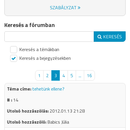
SZABÁLYZAT
Keresés a fórumban
KERESÉS
Keresés a témákban
Keresés a bejegyzésekben
1
2
3
4
5
...
16
tehetünk ellene?
14
2012.01.13 21:28
Babics Júlia