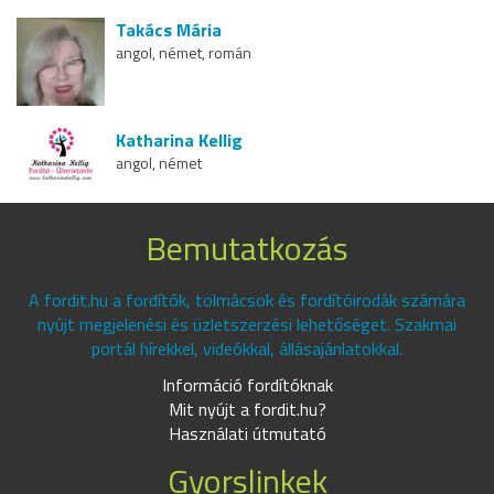
Takács Mária
angol, német, román
Katharina Kellig
angol, német
Bemutatkozás
A fordit.hu a fordítók, tolmácsok és fordítóirodák számára
nyújt megjelenési és üzletszerzési lehetőséget. Szakmai
portál hírekkel, videókkal, állásajánlatokkal.
Információ fordítóknak
Mit nyújt a fordit.hu?
Használati útmutató
Gyorslinkek