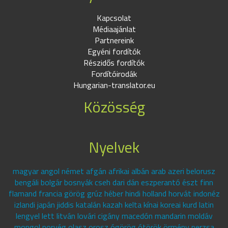
Kapcsolat
Médiaajánlat
Partnereink
Egyéni fordítók
Részidős fordítók
Fordítóirodák
Hungarian-translator.eu
Közösség
Nyelvek
magyar angol német afgán afrikai albán arab azeri belorusz
bengáli bolgár bosnyák cseh dari dán eszperantó észt finn
flamand francia görög grúz héber hindi holland horvát indonéz
izlandi japán jiddis katalán kazah kelta kínai koreai kurd latin
lengyel lett litván lovári cigány macedón mandarin moldáv
mongol norvég olasz orosz ógörög ótörök örmény perzsa