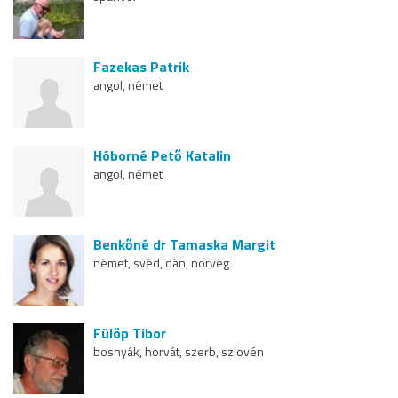
Fazekas Patrik
angol, német
Hóborné Pető Katalin
angol, német
Benkőné dr Tamaska Margit
német, svéd, dán, norvég
Fülöp Tibor
bosnyák, horvát, szerb, szlovén