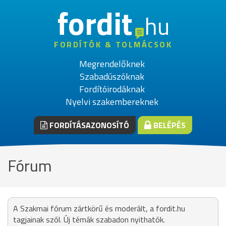
fordit
hu
FORDÍTÓK & TOLMÁCSOK
Megrendelőknek
Szabadúszóknak
Fordítóirodáknak
Nyelvi szakembereknek
FORDÍTÁSAZONOSÍTÓ
BELÉPÉS
Fórum
A Szakmai fórum zártkörű és moderált, a fordit.hu
tagjainak szól. Új témák szabadon nyithatók.