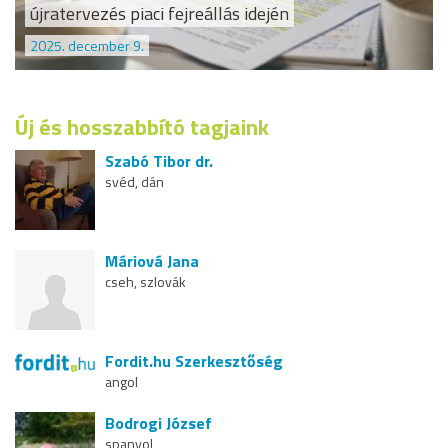
újratervezés piaci fejreállás idején
2025. december 9.
Új és hosszabbító tagjaink
Szabó Tibor dr.
svéd, dán
Máriová Jana
cseh, szlovák
Fordit.hu Szerkesztőség
angol
Bodrogi József
spanyol