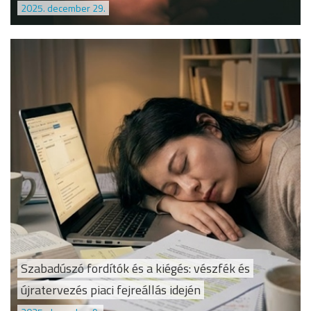
2025. december 29.
Szabadúszó fordítók és a kiégés: vészfék és
újratervezés piaci fejreállás idején