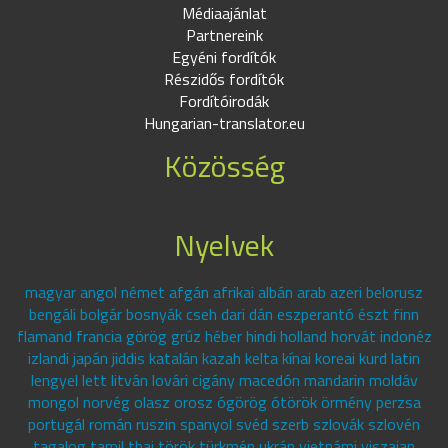
Médiaajánlat
Partnereink
Egyéni fordítók
Részidős fordítók
Fordítóirodák
Hungarian-translator.eu
Közösség
Nyelvek
magyar angol német afgán afrikai albán arab azeri belorusz
bengáli bolgár bosnyák cseh dari dán eszperantó észt finn
flamand francia görög grúz héber hindi holland horvát indonéz
izlandi japán jiddis katalán kazah kelta kínai koreai kurd latin
lengyel lett litván lovári cigány macedón mandarin moldáv
mongol norvég olasz orosz ógörög ótörök örmény perzsa
portugál román ruszin spanyol svéd szerb szlovák szlovén
tagalog tamil thai török türkmén ukrán vietnámi viszajan