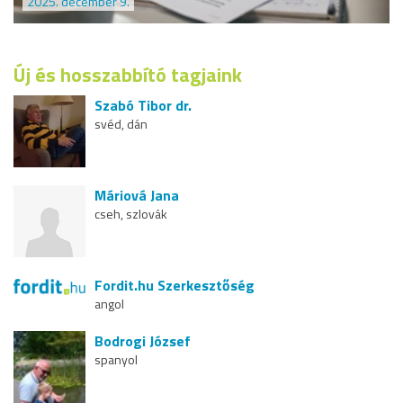
2025. december 9.
Új és hosszabbító tagjaink
Szabó Tibor dr.
svéd, dán
Máriová Jana
cseh, szlovák
Fordit.hu Szerkesztőség
angol
Bodrogi József
spanyol