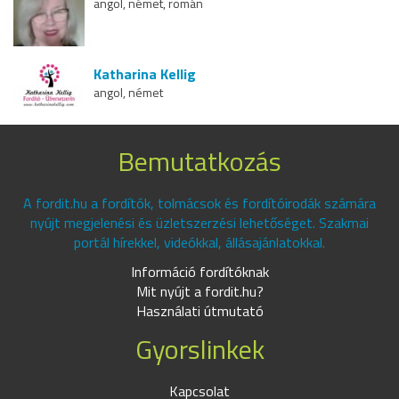
angol, német, román
Katharina Kellig
angol, német
Bemutatkozás
A fordit.hu a fordítók, tolmácsok és fordítóirodák számára
nyújt megjelenési és üzletszerzési lehetőséget. Szakmai
portál hírekkel, videókkal, állásajánlatokkal.
Információ fordítóknak
Mit nyújt a fordit.hu?
Használati útmutató
Gyorslinkek
Kapcsolat