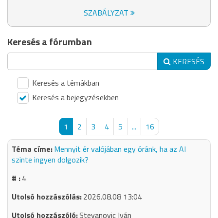
SZABÁLYZAT
Keresés a fórumban
KERESÉS
Keresés a témákban
Keresés a bejegyzésekben
1
2
3
4
5
...
16
Mennyit ér valójában egy óránk, ha az AI
szinte ingyen dolgozik?
4
2026.08.08 13:04
Stevanovic Iván