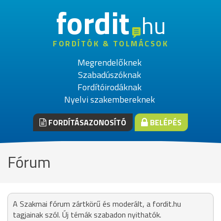
fordit
hu
FORDÍTÓK & TOLMÁCSOK
Megrendelőknek
Szabadúszóknak
Fordítóirodáknak
Nyelvi szakembereknek
FORDÍTÁSAZONOSÍTÓ
BELÉPÉS
Fórum
A Szakmai fórum zártkörű és moderált, a fordit.hu
tagjainak szól. Új témák szabadon nyithatók.