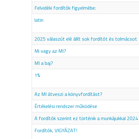
Felvidéki fordítók figyelmébe:
latin
2025 válaszút elé állít sok fordítót és tolmácsot
Mi vagy az MI?
MI a baj?
1%
Az MI átveszi a könyvfordítást?
Értékelési rendszer működése
A fordítók szerint ez történik a munkájukkal 2024
Fordítók, VIGYÁZAT!