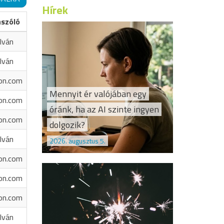
Hírek
ászóló
Iván
Iván
on.com
Mennyit ér valójában egy
on.com
óránk, ha az AI szinte ingyen
on.com
dolgozik?
Iván
2026. augusztus 5.
on.com
on.com
on.com
Iván