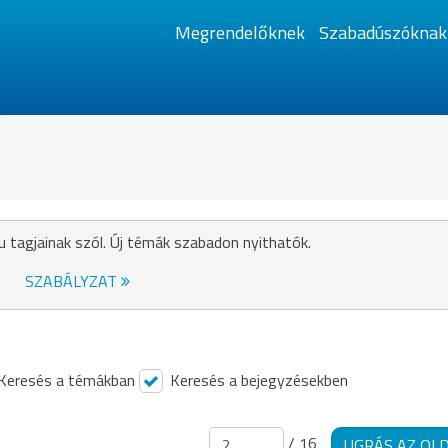
Megrendelőknek
Szabadúszóknak
u tagjainak szól. Új témák szabadon nyithatók.
SZABÁLYZAT
Keresés a témákban
Keresés a bejegyzésekben
/ 16
UGRÁS AZ OL