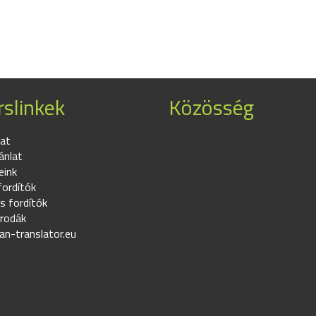
slinkek
Közösség
at
ánlat
eink
fordítók
s fordítók
irodák
an-translator.eu