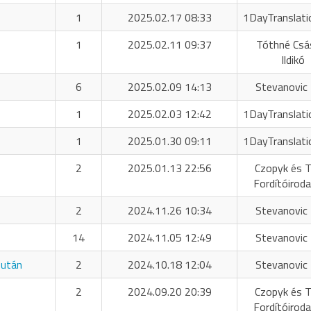
1
2025.02.17 08:33
1DayTranslati
1
2025.02.11 09:37
Tóthné Csá
Ildikó
6
2025.02.09 14:13
Stevanovic 
1
2025.02.03 12:42
1DayTranslati
1
2025.01.30 09:11
1DayTranslati
2
2025.01.13 22:56
Czopyk és T
Fordítóiroda
2
2024.11.26 10:34
Stevanovic 
14
2024.11.05 12:49
Stevanovic 
 után
2
2024.10.18 12:04
Stevanovic 
2
2024.09.20 20:39
Czopyk és T
Fordítóiroda