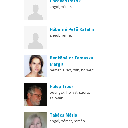
Fazekas Patrik
angol, német
Hóborné Pető Katalin
angol, német
Benkőné dr Tamaska
Margit
német, svéd, dán, norvég
Fülöp Tibor
bosnyák, horvát, szerb,
szlovén
Takács Mária
angol, német, román