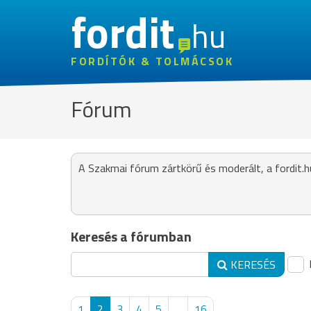
fordit
hu
FORDÍTÓK & TOLMÁCSOK
Fórum
A Szakmai fórum zártkörű és moderált, a fordit.h
Keresés a fórumban
KERESÉS
1
2
3
4
5
...
16