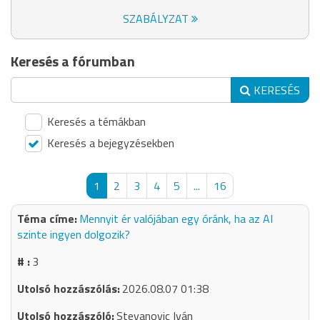
SZABÁLYZAT
Keresés a fórumban
KERESÉS
Keresés a témákban
Keresés a bejegyzésekben
1
2
3
4
5
...
16
Mennyit ér valójában egy óránk, ha az AI
szinte ingyen dolgozik?
3
2026.08.07 01:38
Stevanovic Iván