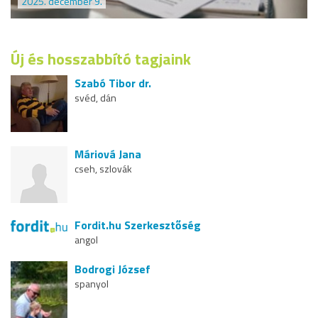
2025. december 9.
Új és hosszabbító tagjaink
Szabó Tibor dr.
svéd, dán
Máriová Jana
cseh, szlovák
Fordit.hu Szerkesztőség
angol
Bodrogi József
spanyol