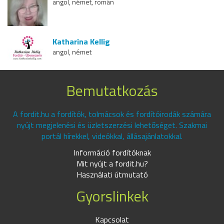
angol, német, román
Katharina Kellig
angol, német
Bemutatkozás
A fordit.hu a fordítók, tolmácsok és fordítóirodák számára
nyújt megjelenési és üzletszerzési lehetőséget. Szakmai
portál hírekkel, videókkal, állásajánlatokkal.
Információ fordítóknak
Mit nyújt a fordit.hu?
Használati útmutató
Gyorslinkek
Kapcsolat