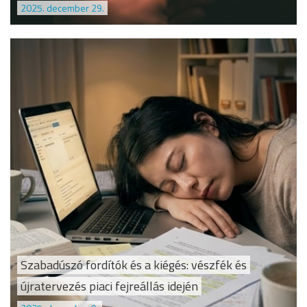
2025. december 29.
Szabadúszó fordítók és a kiégés: vészfék és
újratervezés piaci fejreállás idején