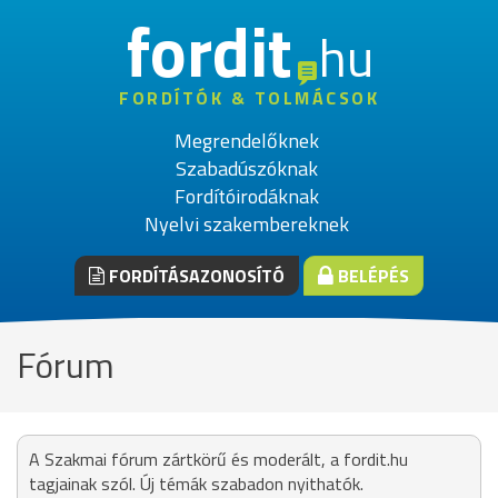
fordit
hu
FORDÍTÓK & TOLMÁCSOK
Megrendelőknek
Szabadúszóknak
Fordítóirodáknak
Nyelvi szakembereknek
FORDÍTÁSAZONOSÍTÓ
BELÉPÉS
Fórum
A Szakmai fórum zártkörű és moderált, a fordit.hu
tagjainak szól. Új témák szabadon nyithatók.