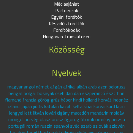
Médiaajánlat
Partnereink
Egyéni fordítók
Részidős fordítók
Fordítóirodák
Hungarian-translator.eu
Közösség
Nyelvek
magyar angol német afgán afrikai albán arab azeri belorusz
bengáli bolgár bosnyák cseh dari dán eszperantó észt finn
flamand francia görög grúz héber hindi holland horvát indonéz
izlandi japán jiddis katalán kazah kelta kínai koreai kurd latin
lengyel lett litván lovári cigány macedón mandarin moldáv
mongol norvég olasz orosz ógörög ótörök örmény perzsa
portugál román ruszin spanyol svéd szerb szlovák szlovén
tagalog tamil thai török türkmén ukrán vietnámi viszajan