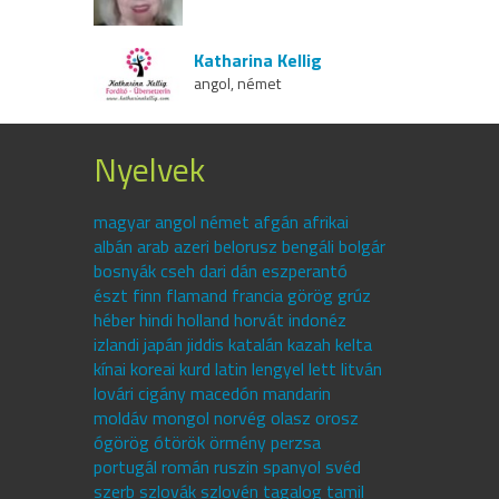
Katharina Kellig
angol, német
Nyelvek
magyar angol német afgán afrikai
albán arab azeri belorusz bengáli bolgár
bosnyák cseh dari dán eszperantó
észt finn flamand francia görög grúz
héber hindi holland horvát indonéz
izlandi japán jiddis katalán kazah kelta
kínai koreai kurd latin lengyel lett litván
lovári cigány macedón mandarin
moldáv mongol norvég olasz orosz
ógörög ótörök örmény perzsa
portugál román ruszin spanyol svéd
szerb szlovák szlovén tagalog tamil