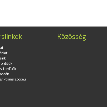
slinkek
Közösség
at
ánlat
eink
fordítók
s fordítók
irodák
an-translator.eu