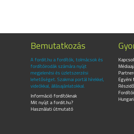
Bemutatkozás
Gyor
A fordit.hu a fordítók, tolmácsok és
Kapcsol
fordítóirodák számára nyújt
Médiaaj
megjelenési és üzletszerzési
Partner
lehetőséget. Szakmai portál hírekkel,
Egyéni 
videókkal, állásajánlatokkal.
Részidő
Fordító
Információ fordítóknak
Hungari
Mit nyújt a fordit.hu?
Használati útmutató