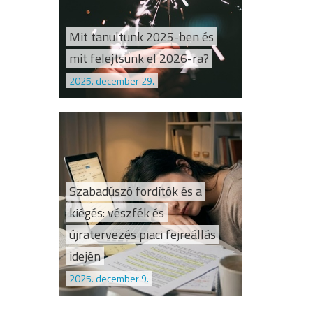
Mit tanultunk 2025-ben és
mit felejtsünk el 2026-ra?
2025. december 29.
Szabadúszó fordítók és a
kiégés: vészfék és
újratervezés piaci fejreállás
idején
2025. december 9.