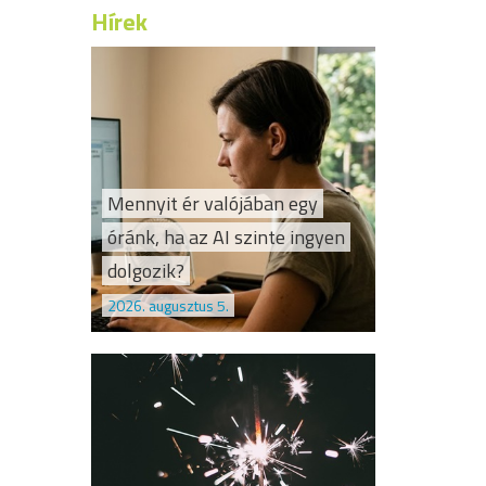
Hírek
Mennyit ér valójában egy
óránk, ha az AI szinte ingyen
dolgozik?
2026. augusztus 5.