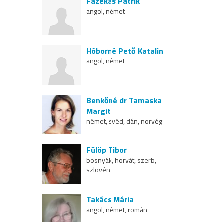
Fazekas Patrik
angol, német
Hóborné Pető Katalin
angol, német
Benkőné dr Tamaska
Margit
német, svéd, dán, norvég
Fülöp Tibor
bosnyák, horvát, szerb,
szlovén
Takács Mária
angol, német, román