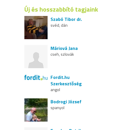
Új és hosszabbító tagjaink
Szabó Tibor dr.
svéd, dán
Máriová Jana
cseh, szlovák
Fordit.hu
Szerkesztőség
angol
Bodrogi József
spanyol