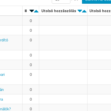
#
Utolsó hozzászólás
Utolsó hozz
0
0
rdító
0
0
0
ari
0
-án
0
ra
0
ználók?
0