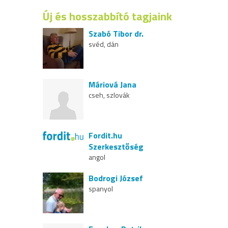
Új és hosszabbító tagjaink
Szabó Tibor dr.
svéd, dán
Máriová Jana
cseh, szlovák
Fordit.hu
Szerkesztőség
angol
Bodrogi József
spanyol