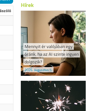
Hírek
ászóló
Mennyit ér valójában egy
óránk, ha az AI szinte ingyen
dolgozik?
2026. augusztus 5.