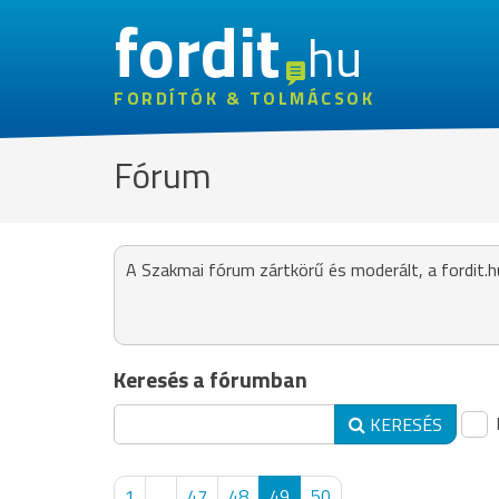
fordit
hu
FORDÍTÓK & TOLMÁCSOK
Fórum
A Szakmai fórum zártkörű és moderált, a fordit.h
Keresés a fórumban
KERESÉS
1
...
47
48
49
50