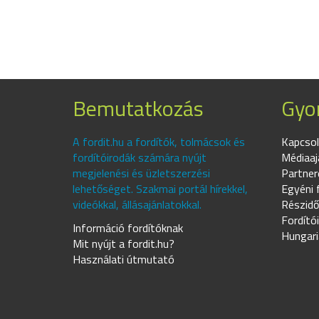
Bemutatkozás
Gyor
A fordit.hu a fordítók, tolmácsok és
Kapcsol
fordítóirodák számára nyújt
Médiaaj
megjelenési és üzletszerzési
Partner
lehetőséget. Szakmai portál hírekkel,
Egyéni 
videókkal, állásajánlatokkal.
Részidő
Fordító
Információ fordítóknak
Hungari
Mit nyújt a fordit.hu?
Használati útmutató