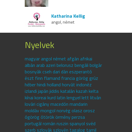
Katharina Kellig
angol, német
Nyelvek
magyar angol német afgán afrikai
albán arab azeri belorusz bengáli bolgár
bosnyák cseh dari dán eszperantó
észt finn flamand francia görög grúz
héber hindi holland horvát indonéz
izlandi japán jiddis katalán kazah kelta
kínai koreai kurd latin lengyel lett litván
lovári cigány macedón mandarin
moldáv mongol norvég olasz orosz
ógörög ótörök örmény perzsa
portugál román ruszin spanyol svéd
szerb szlovák szlovén tagalog tamil