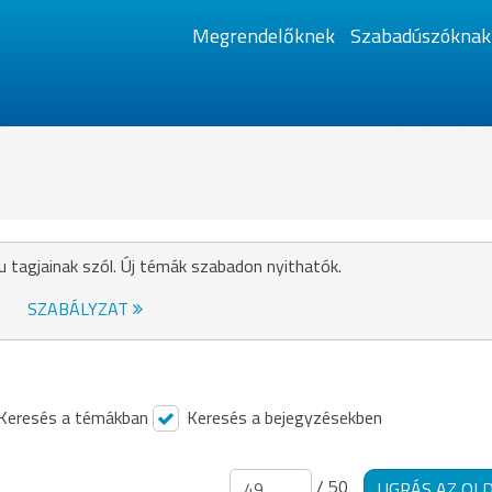
Megrendelőknek
Szabadúszóknak
u tagjainak szól. Új témák szabadon nyithatók.
SZABÁLYZAT
Keresés a témákban
Keresés a bejegyzésekben
/ 50
UGRÁS AZ OL