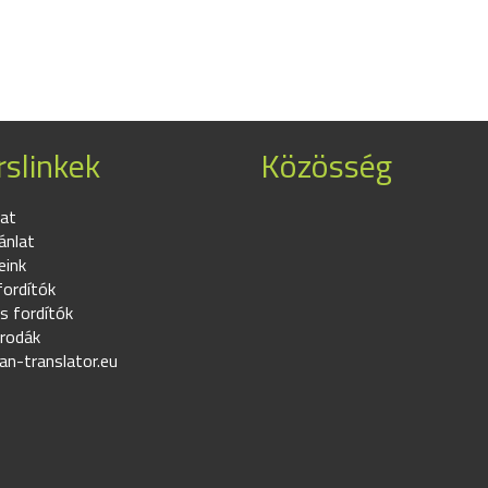
slinkek
Közösség
at
ánlat
eink
fordítók
s fordítók
irodák
an-translator.eu