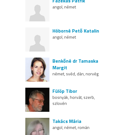
Fazekas Patrik
angol, német
Hóborné Pető Katalin
angol, német
Benkőné dr Tamaska
Margit
német, svéd, dán, norvég
Fülöp Tibor
bosnyák, horvát, szerb,
szlovén
Takács Mária
angol, német, román