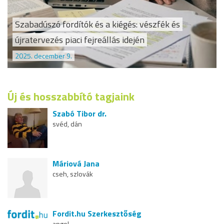
Szabadúszó fordítók és a kiégés: vészfék és
újratervezés piaci fejreállás idején
2025. december 9.
Új és hosszabbító tagjaink
Szabó Tibor dr.
svéd, dán
Máriová Jana
cseh, szlovák
Fordit.hu Szerkesztőség
angol