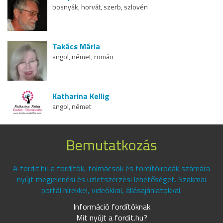
bosnyák, horvát, szerb, szlovén
Takács Mária
angol, német, román
Katharina Kellig
angol, német
Bemutatkozás
A fordit.hu a fordítók, tolmácsok és fordítóirodák számára
nyújt megjelenési és üzletszerzési lehetőséget. Szakmai
portál hírekkel, videókkal, állásajánlatokkal.
Információ fordítóknak
Mit nyújt a fordit.hu?