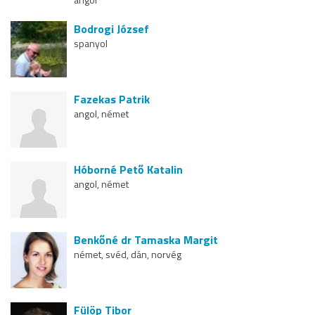
Bodrogi József
spanyol
Fazekas Patrik
angol, német
Hóborné Pető Katalin
angol, német
Benkőné dr Tamaska Margit
német, svéd, dán, norvég
Fülöp Tibor