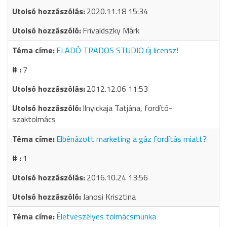
2020.11.18 15:34
Frivaldszky Márk
ELADÓ TRADOS STUDIO új licensz!
7
2012.12.06 11:53
Ilnyickaja Tatjána, fordító-
szaktolmács
Elbénázott marketing a gáz fordítás miatt?
1
2016.10.24 13:56
Janosi Krisztina
Életveszélyes tolmácsmunka