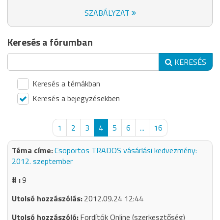
SZABÁLYZAT
Keresés a fórumban
KERESÉS
Keresés a témákban
Keresés a bejegyzésekben
1
2
3
4
5
6
...
16
Csoportos TRADOS vásárlási kedvezmény:
2012. szeptember
9
2012.09.24 12:44
Fordítók Online (szerkesztőség)