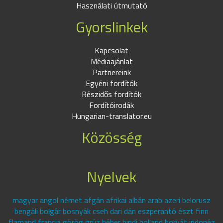
Használati útmutató
Gyorslinkek
Kapcsolat
Médiaajánlat
Partnereink
Egyéni fordítók
Részidős fordítók
Fordítóirodák
Hungarian-translator.eu
Közösség
Nyelvek
magyar angol német afgán afrikai albán arab azeri belorusz
bengáli bolgár bosnyák cseh dari dán eszperantó észt finn
flamand francia görög grúz héber hindi holland horvát indonéz