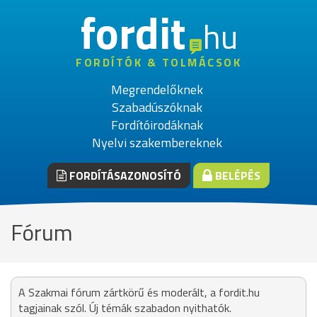
fordit
hu
FORDÍTÓK & TOLMÁCSOK
Megrendelőknek
Szabadúszóknak
Fordítóirodáknak
Nyelvi szakembereknek
FORDÍTÁSAZONOSÍTÓ
BELÉPÉS
Fórum
A Szakmai fórum zártkörű és moderált, a fordit.hu
tagjainak szól. Új témák szabadon nyithatók.