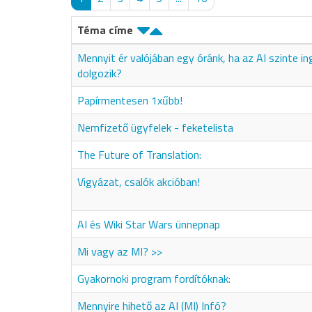
Téma címe
Mennyit ér valójában egy óránk, ha az AI szinte i
dolgozik?
Papírmentesen 1xűbb!
Nemfizető ügyfelek - feketelista
The Future of Translation:
Vigyázat, csalók akcióban!
AI és Wiki Star Wars ünnepnap
Mi vagy az MI? >>
Gyakornoki program fordítóknak:
Mennyire hihető az AI (MI) Infó?