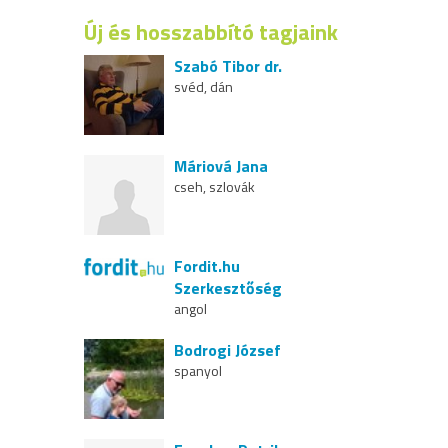
Új és hosszabbító tagjaink
Szabó Tibor dr.
svéd, dán
Máriová Jana
cseh, szlovák
Fordit.hu
Szerkesztőség
angol
Bodrogi József
spanyol