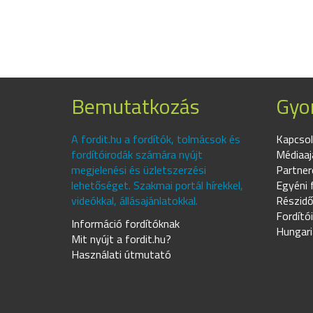
Bemutatkozás
Gyor
A fordit.hu a fordítók, tolmácsok és
Kapcsol
fordítóirodák számára nyújt
Médiaaj
megjelenési és üzletszerzési
Partner
lehetőséget. Szakmai portál hírekkel,
Egyéni 
videókkal, állásajánlatokkal.
Részidő
Fordító
Információ fordítóknak
Hungari
Mit nyújt a fordit.hu?
Használati útmutató