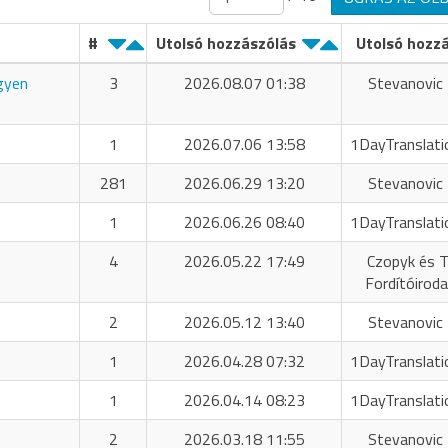
#
Utolsó hozzászólás
Utolsó hozz
ngyen
3
2026.08.07 01:38
Stevanovic 
1
2026.07.06 13:58
1DayTranslati
281
2026.06.29 13:20
Stevanovic 
1
2026.06.26 08:40
1DayTranslati
4
2026.05.22 17:49
Czopyk és T
Fordítóiroda
2
2026.05.12 13:40
Stevanovic 
1
2026.04.28 07:32
1DayTranslati
1
2026.04.14 08:23
1DayTranslati
2
2026.03.18 11:55
Stevanovic 