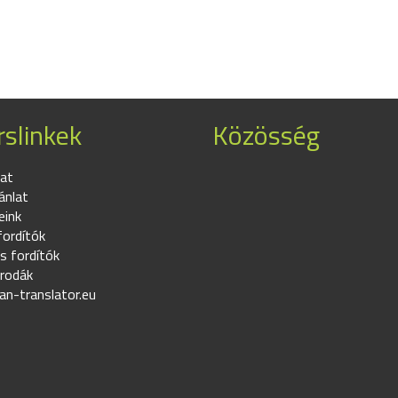
slinkek
Közösség
at
ánlat
eink
fordítók
s fordítók
irodák
an-translator.eu