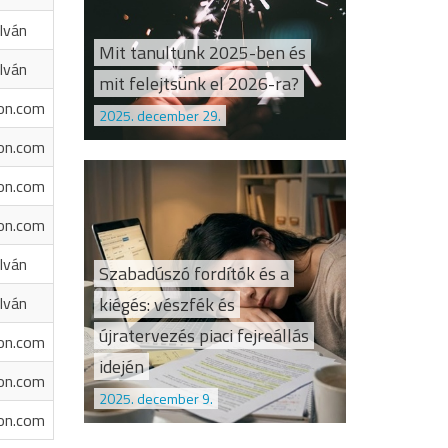
Iván
Mit tanultunk 2025-ben és
Iván
mit felejtsünk el 2026-ra?
on.com
2025. december 29.
on.com
on.com
on.com
Iván
Szabadúszó fordítók és a
kiégés: vészfék és
Iván
újratervezés piaci fejreállás
on.com
idején
on.com
2025. december 9.
on.com