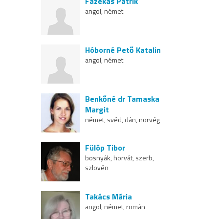
Fazekas Patrik
angol, német
Hóborné Pető Katalin
angol, német
Benkőné dr Tamaska
Margit
német, svéd, dán, norvég
Fülöp Tibor
bosnyák, horvát, szerb,
szlovén
Takács Mária
angol, német, román