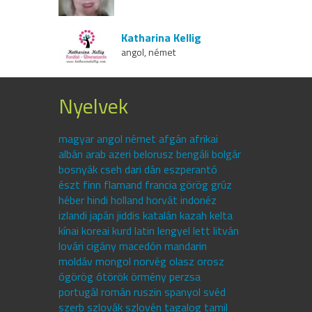
Katharina Kellig
angol, német
Nyelvek
magyar angol német afgán afrikai
albán arab azeri belorusz bengáli bolgár
bosnyák cseh dari dán eszperantó
észt finn flamand francia görög grúz
héber hindi holland horvát indonéz
izlandi japán jiddis katalán kazah kelta
kínai koreai kurd latin lengyel lett litván
lovári cigány macedón mandarin
moldáv mongol norvég olasz orosz
ógörög ótörök örmény perzsa
portugál román ruszin spanyol svéd
szerb szlovák szlovén tagalog tamil