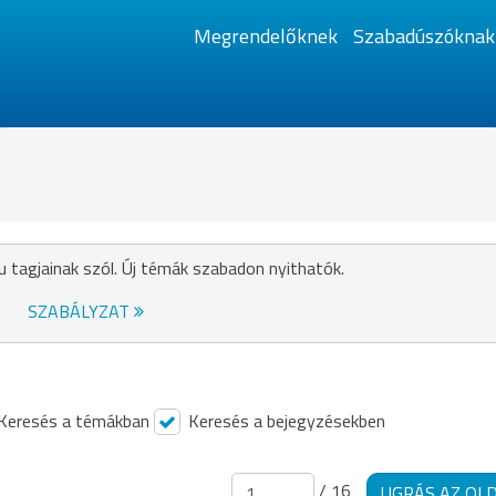
Megrendelőknek
Szabadúszóknak
u tagjainak szól. Új témák szabadon nyithatók.
SZABÁLYZAT
Keresés a témákban
Keresés a bejegyzésekben
/ 16
UGRÁS AZ OL