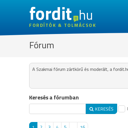
fordit
hu
FORDÍTÓK & TOLMÁCSOK
Fórum
A Szakmai fórum zártkörű és moderált, a fordit.h
Keresés a fórumban
KERESÉS
1
2
3
4
5
...
16