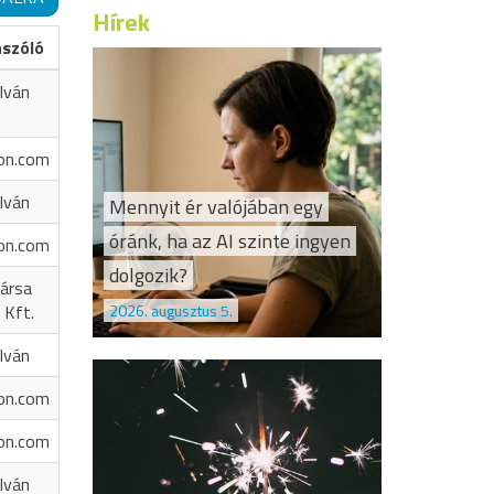
Hírek
ászóló
Iván
on.com
Iván
Mennyit ér valójában egy
óránk, ha az AI szinte ingyen
on.com
dolgozik?
ársa
2026. augusztus 5.
 Kft.
Iván
on.com
on.com
Iván