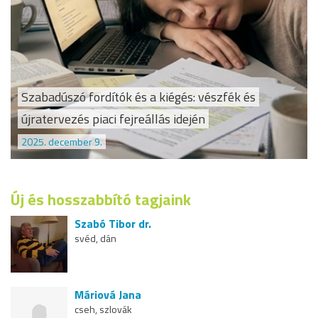
Szabadúszó fordítók és a kiégés: vészfék és
újratervezés piaci fejreállás idején
2025. december 9.
Új és hosszabbító tagjaink
Szabó Tibor dr.
svéd, dán
Máriová Jana
cseh, szlovák