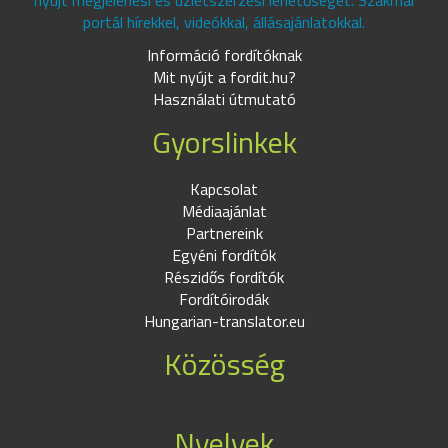
nyújt megjelenési és üzletszerzési lehetőséget. Szakmai
portál hírekkel, videókkal, állásajánlatokkal.
Információ fordítóknak
Mit nyújt a fordit.hu?
Használati útmutató
Gyorslinkek
Kapcsolat
Médiaajánlat
Partnereink
Egyéni fordítók
Részidős fordítók
Fordítóirodák
Hungarian-translator.eu
Közösség
Nyelvek