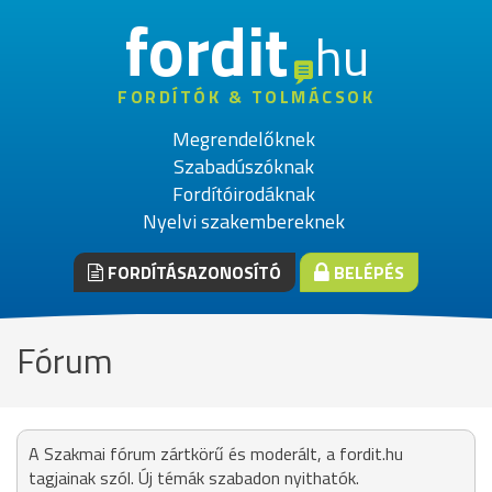
fordit
hu
FORDÍTÓK & TOLMÁCSOK
Megrendelőknek
Szabadúszóknak
Fordítóirodáknak
Nyelvi szakembereknek
FORDÍTÁSAZONOSÍTÓ
BELÉPÉS
Fórum
A Szakmai fórum zártkörű és moderált, a fordit.hu
tagjainak szól. Új témák szabadon nyithatók.