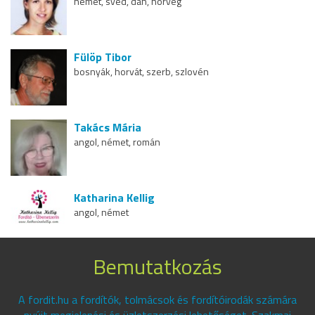
német, svéd, dán, norvég
Fülöp Tibor
bosnyák, horvát, szerb, szlovén
Takács Mária
angol, német, román
Katharina Kellig
angol, német
Bemutatkozás
A fordit.hu a fordítók, tolmácsok és fordítóirodák számára