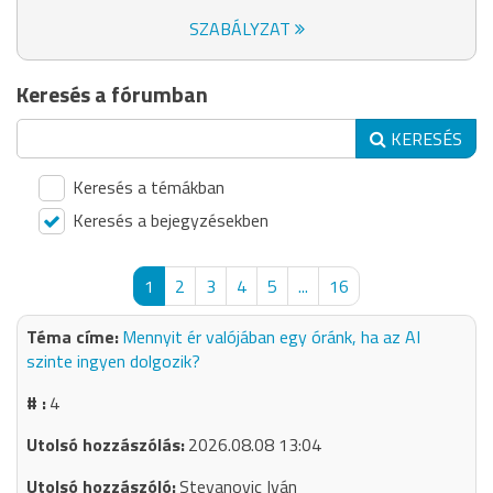
SZABÁLYZAT
Keresés a fórumban
KERESÉS
Keresés a témákban
Keresés a bejegyzésekben
1
2
3
4
5
...
16
Mennyit ér valójában egy óránk, ha az AI
szinte ingyen dolgozik?
4
2026.08.08 13:04
Stevanovic Iván