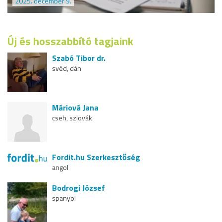
2025. december 9.
Új és hosszabbító tagjaink
Szabó Tibor dr.
svéd, dán
Máriová Jana
cseh, szlovák
Fordit.hu Szerkesztőség
angol
Bodrogi József
spanyol