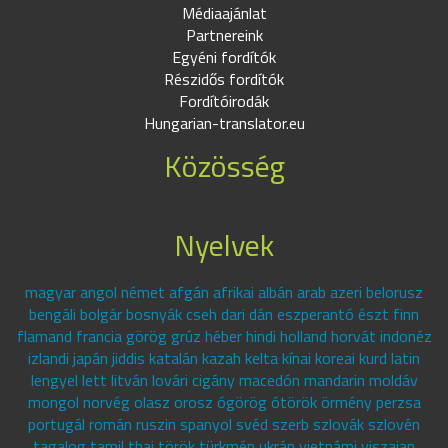
Médiaajánlat
Partnereink
Egyéni fordítók
Részidős fordítók
Fordítóirodák
Hungarian-translator.eu
Közösség
Nyelvek
magyar angol német afgán afrikai albán arab azeri belorusz
bengáli bolgár bosnyák cseh dari dán eszperantó észt finn
flamand francia görög grúz héber hindi holland horvát indonéz
izlandi japán jiddis katalán kazah kelta kínai koreai kurd latin
lengyel lett litván lovári cigány macedón mandarin moldáv
mongol norvég olasz orosz ógörög ótörök örmény perzsa
portugál román ruszin spanyol svéd szerb szlovák szlovén
tagalog tamil thai török türkmén ukrán vietnámi viszajan