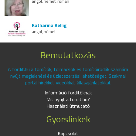
angol, német, román
Katharina Kellig
angol, német
Bemutatkozás
A fordit.hu a fordítók, tolmácsok és fordítóirodák számára
nyújt megjelenési és üzletszerzési lehetőséget. Szakmai
portál hírekkel, videókkal, állásajánlatokkal.
Információ fordítóknak
Mit nyújt a fordit.hu?
Használati útmutató
Gyorslinkek
Kapcsolat