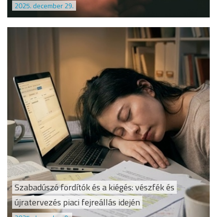
2025. december 29.
Szabadúszó fordítók és a kiégés: vészfék és
újratervezés piaci fejreállás idején