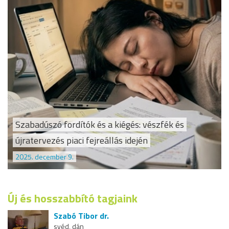
Szabadúszó fordítók és a kiégés: vészfék és
újratervezés piaci fejreállás idején
2025. december 9.
Új és hosszabbító tagjaink
Szabó Tibor dr.
svéd, dán