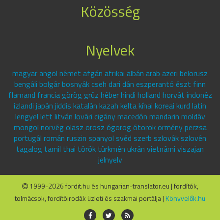
Közösség
Nyelvek
magyar angol német afgán afrikai albán arab azeri belorusz
bengáli bolgár bosnyák cseh dari dán eszperantó észt finn
flamand francia görög grúz héber hindi holland horvát indonéz
izlandi japán jiddis katalán kazah kelta kínai koreai kurd latin
lengyel lett litván lovári cigány macedón mandarin moldáv
mongol norvég olasz orosz ógörög ótörök örmény perzsa
portugál román ruszin spanyol svéd szerb szlovák szlovén
tagalog tamil thai török türkmén ukrán vietnámi viszajan
jelnyelv
1999-2026 fordit.hu és hungarian-translator.eu | fordítók,
tolmácsok, fordítóirodák üzleti és szakmai portálja |
Könyvelők.hu