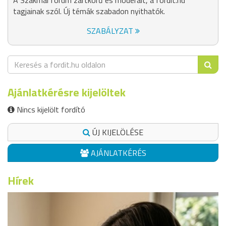
A Szakmai fórum zártkörű és moderált, a fordit.hu
tagjainak szól. Új témák szabadon nyithatók.
SZABÁLYZAT
Ajánlatkérésre kijelöltek
Nincs kijelölt fordító
ÚJ KIJELÖLÉSE
AJÁNLATKÉRÉS
Hírek