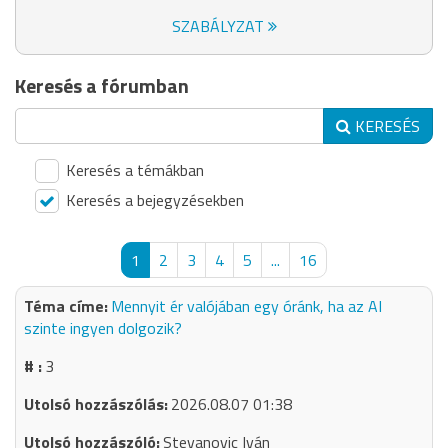
SZABÁLYZAT
Keresés a fórumban
KERESÉS
Keresés a témákban
Keresés a bejegyzésekben
1
2
3
4
5
...
16
Mennyit ér valójában egy óránk, ha az AI
szinte ingyen dolgozik?
3
2026.08.07 01:38
Stevanovic Iván