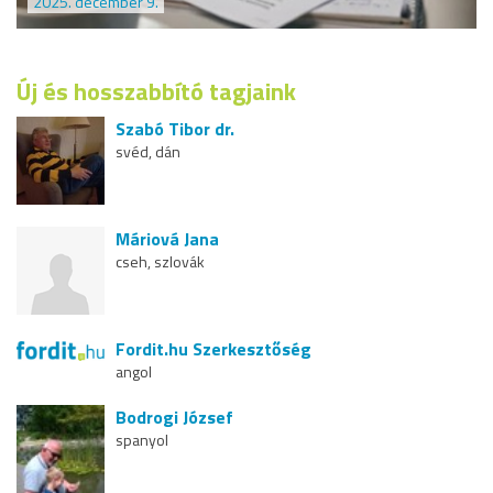
2025. december 9.
Új és hosszabbító tagjaink
Szabó Tibor dr.
svéd, dán
Máriová Jana
cseh, szlovák
Fordit.hu Szerkesztőség
angol
Bodrogi József
spanyol