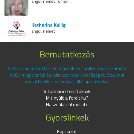
angol, német, román
Katharina Kellig
angol, német
Bemutatkozás
A fordit.hu a fordítók, tolmácsok és fordítóirodák számára
nyújt megjelenési és üzletszerzési lehetőséget. Szakmai
portál hírekkel, videókkal, állásajánlatokkal.
Információ fordítóknak
Mit nyújt a fordit.hu?
Használati útmutató
Gyorslinkek
Kapcsolat