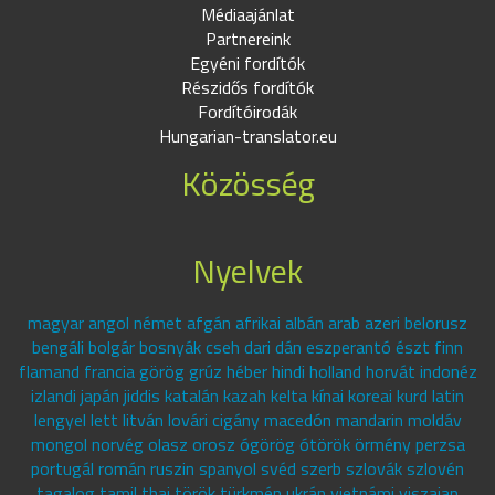
Médiaajánlat
Partnereink
Egyéni fordítók
Részidős fordítók
Fordítóirodák
Hungarian-translator.eu
Közösség
Nyelvek
magyar angol német afgán afrikai albán arab azeri belorusz
bengáli bolgár bosnyák cseh dari dán eszperantó észt finn
flamand francia görög grúz héber hindi holland horvát indonéz
izlandi japán jiddis katalán kazah kelta kínai koreai kurd latin
lengyel lett litván lovári cigány macedón mandarin moldáv
mongol norvég olasz orosz ógörög ótörök örmény perzsa
portugál román ruszin spanyol svéd szerb szlovák szlovén
tagalog tamil thai török türkmén ukrán vietnámi viszajan