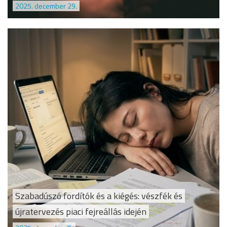
2025. december 29.
Szabadúszó fordítók és a kiégés: vészfék és
újratervezés piaci fejreállás idején