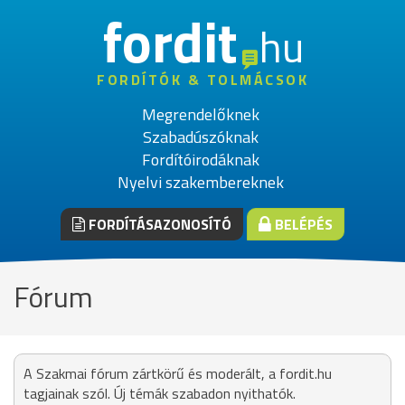
fordit
hu
FORDÍTÓK & TOLMÁCSOK
Megrendelőknek
Szabadúszóknak
Fordítóirodáknak
Nyelvi szakembereknek
FORDÍTÁSAZONOSÍTÓ
BELÉPÉS
Fórum
A Szakmai fórum zártkörű és moderált, a fordit.hu
tagjainak szól. Új témák szabadon nyithatók.