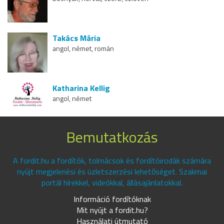
Takács Mária
angol, német, román
Katharina Kellig
angol, német
Bemutatkozás
A fordit.hu a fordítók, tolmácsok és fordítóirodák számára
nyújt megjelenési és üzletszerzési lehetőséget. Szakmai
portál hírekkel, videókkal, állásajánlatokkal.
Információ fordítóknak
Mit nyújt a fordit.hu?
Használati útmutató