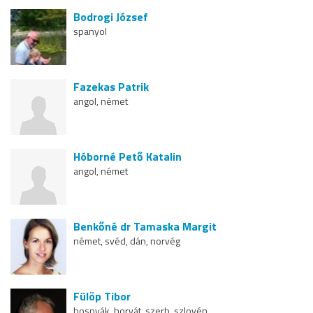
Bodrogi József
spanyol
Fazekas Patrik
angol, német
Hóborné Pető Katalin
angol, német
Benkőné dr Tamaska Margit
német, svéd, dán, norvég
Fülöp Tibor
bosnyák, horvát, szerb, szlovén