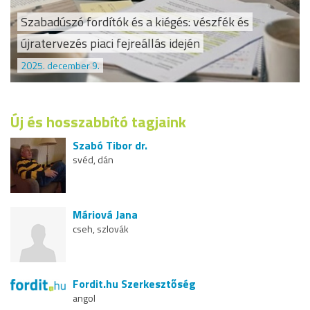
Szabadúszó fordítók és a kiégés: vészfék és
újratervezés piaci fejreállás idején
2025. december 9.
Új és hosszabbító tagjaink
Szabó Tibor dr.
svéd, dán
Máriová Jana
cseh, szlovák
Fordit.hu Szerkesztőség
angol