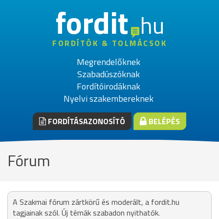
fordit
hu
FORDÍTÓK & TOLMÁCSOK
Megrendelőknek
Szabadúszóknak
Fordítóirodáknak
Nyelvi szakembereknek
FORDÍTÁSAZONOSÍTÓ
BELÉPÉS
Fórum
A Szakmai fórum zártkörű és moderált, a fordit.hu
tagjainak szól. Új témák szabadon nyithatók.