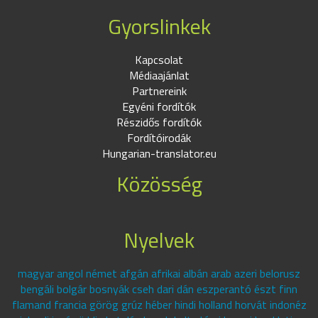
Gyorslinkek
Kapcsolat
Médiaajánlat
Partnereink
Egyéni fordítók
Részidős fordítók
Fordítóirodák
Hungarian-translator.eu
Közösség
Nyelvek
magyar angol német afgán afrikai albán arab azeri belorusz
bengáli bolgár bosnyák cseh dari dán eszperantó észt finn
flamand francia görög grúz héber hindi holland horvát indonéz