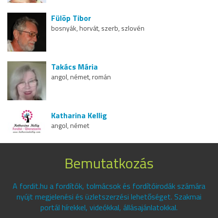
Fülöp Tibor
bosnyák, horvát, szerb, szlovén
Takács Mária
angol, német, román
Katharina Kellig
angol, német
Bemutatkozás
A fordit.hu a fordítók, tolmácsok és fordítóirodák számára
nyújt megjelenési és üzletszerzési lehetőséget. Szakmai
portál hírekkel, videókkal, állásajánlatokkal.