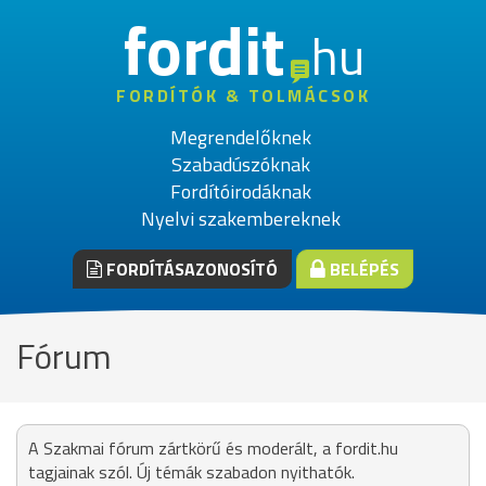
fordit
hu
FORDÍTÓK & TOLMÁCSOK
Megrendelőknek
Szabadúszóknak
Fordítóirodáknak
Nyelvi szakembereknek
FORDÍTÁSAZONOSÍTÓ
BELÉPÉS
Fórum
A Szakmai fórum zártkörű és moderált, a fordit.hu
tagjainak szól. Új témák szabadon nyithatók.