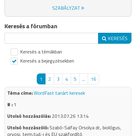
SZABÁLYZAT
Keresés a fórumban
KERESÉS
Keresés a témákban
Keresés a bejegyzésekben
1
2
3
4
5
...
16
WordFast tanárt keresek
1
2013.07.26 13:14
Szabó-Salfay Orsolya dr., biológus,
orvosi, term.tud.-i és EU szakfordító