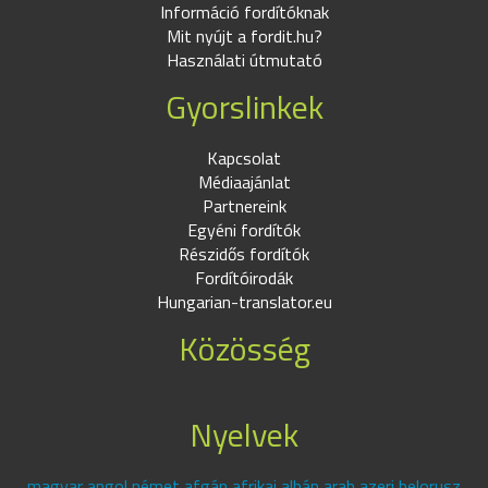
Információ fordítóknak
Mit nyújt a fordit.hu?
Használati útmutató
Gyorslinkek
Kapcsolat
Médiaajánlat
Partnereink
Egyéni fordítók
Részidős fordítók
Fordítóirodák
Hungarian-translator.eu
Közösség
Nyelvek
magyar angol német afgán afrikai albán arab azeri belorusz