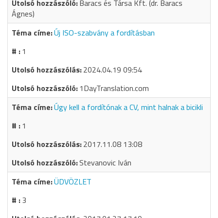
Baracs és Társa Kft. (dr. Baracs
Ágnes)
Új ISO-szabvány a fordításban
1
2024.04.19 09:54
1DayTranslation.com
Úgy kell a fordítónak a CV, mint halnak a bicikli
1
2017.11.08 13:08
Stevanovic Iván
ÜDVÖZLET
3