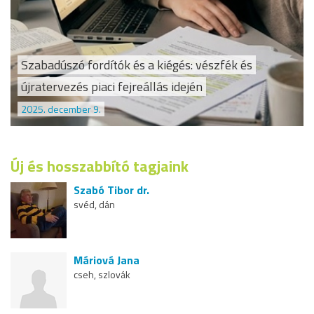
Szabadúszó fordítók és a kiégés: vészfék és
újratervezés piaci fejreállás idején
2025. december 9.
Új és hosszabbító tagjaink
Szabó Tibor dr.
svéd, dán
Máriová Jana
cseh, szlovák