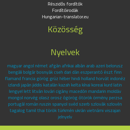
Részidős fordítók
Fordítóirodák
Hungarian-translator.eu
Közösség
Nyelvek
magyar angol német afgán afrikai albán arab azeri belorusz
bengáli bolgár bosnyák cseh dari dán eszperantó észt finn
flamand francia görög grúz héber hindi holland horvát indonéz
izlandi japán jiddis katalán kazah kelta kínai koreai kurd latin
lengyel lett litván lovári cigány macedón mandarin moldáv
mongol norvég olasz orosz ógörög ótörök örmény perzsa
portugál román ruszin spanyol svéd szerb szlovák szlovén
tagalog tamil thai török türkmén ukrán vietnámi viszajan
jelnyelv