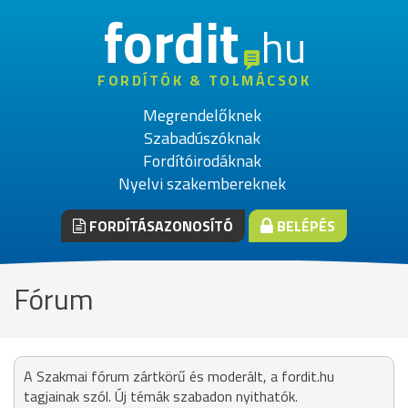
fordit
hu
FORDÍTÓK & TOLMÁCSOK
Megrendelőknek
Szabadúszóknak
Fordítóirodáknak
Nyelvi szakembereknek
FORDÍTÁSAZONOSÍTÓ
BELÉPÉS
Fórum
A Szakmai fórum zártkörű és moderált, a fordit.hu
tagjainak szól. Új témák szabadon nyithatók.