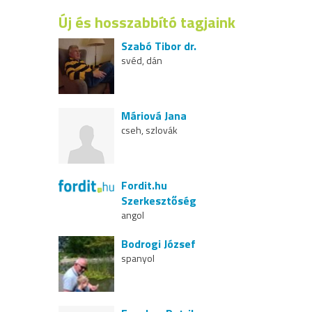
Új és hosszabbító tagjaink
Szabó Tibor dr.
svéd, dán
Máriová Jana
cseh, szlovák
Fordit.hu
Szerkesztőség
angol
Bodrogi József
spanyol