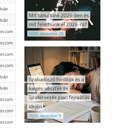
Iván
Mit tanultunk 2025-ben és
Iván
mit felejtsünk el 2026-ra?
on.com
2025. december 29.
on.com
on.com
on.com
Iván
Szabadúszó fordítók és a
kiégés: vészfék és
Iván
újratervezés piaci fejreállás
on.com
idején
on.com
2025. december 9.
on.com