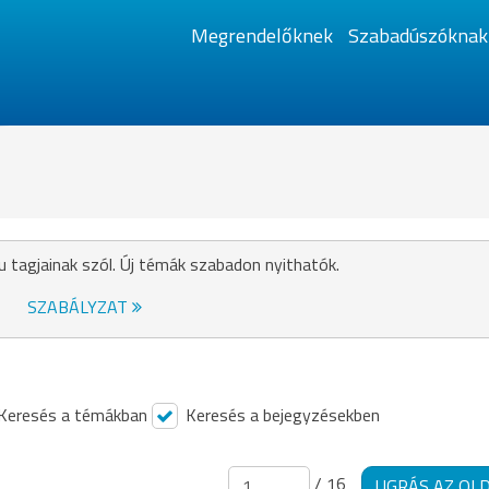
Megrendelőknek
Szabadúszóknak
u tagjainak szól. Új témák szabadon nyithatók.
SZABÁLYZAT
Keresés a témákban
Keresés a bejegyzésekben
/ 16
UGRÁS AZ OL