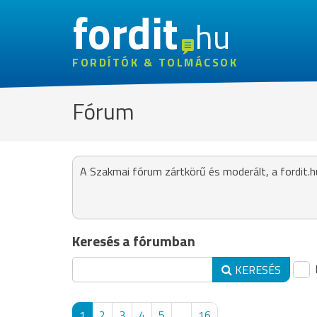
fordit
hu
FORDÍTÓK & TOLMÁCSOK
Fórum
A Szakmai fórum zártkörű és moderált, a fordit.h
Keresés a fórumban
KERESÉS
1
2
3
4
5
...
16