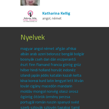
Katharina Kellig
angol, német
Nyelvek
magyar angol német afgán afrikai
albán arab azeri belorusz bengáli bolgár
bosnyák cseh dari dán eszperantó
észt finn flamand francia görög grúz
héber hindi holland horvát indonéz
izlandi japán jiddis katalán kazah kelta
kínai koreai kurd latin lengyel lett litván
lovári cigány macedón mandarin
moldáv mongol norvég olasz orosz
ógörög ótörök örmény perzsa
portugál román ruszin spanyol svéd
szerb szlovák szlovén tagalog tamil