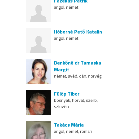
Fazekas Patrik
angol, német
Hóborné Pető Katalin
angol, német
Benkőné dr Tamaska
Margit
német, svéd, dán, norvég
Fülöp Tibor
bosnyák, horvát, szerb,
szlovén
Takács Mária
angol, német, román