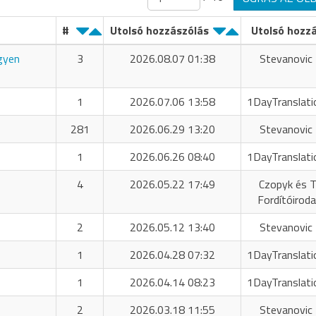
#
Utolsó hozzászólás
Utolsó hozz
ngyen
3
2026.08.07 01:38
Stevanovic 
1
2026.07.06 13:58
1DayTranslati
281
2026.06.29 13:20
Stevanovic 
1
2026.06.26 08:40
1DayTranslati
4
2026.05.22 17:49
Czopyk és T
Fordítóiroda
2
2026.05.12 13:40
Stevanovic 
1
2026.04.28 07:32
1DayTranslati
1
2026.04.14 08:23
1DayTranslati
2
2026.03.18 11:55
Stevanovic 