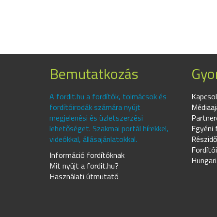
Bemutatkozás
Gyor
A fordit.hu a fordítók, tolmácsok és
Kapcsol
fordítóirodák számára nyújt
Médiaaj
megjelenési és üzletszerzési
Partner
lehetőséget. Szakmai portál hírekkel,
Egyéni 
videókkal, állásajánlatokkal.
Részidő
Fordító
Információ fordítóknak
Hungari
Mit nyújt a fordit.hu?
Használati útmutató