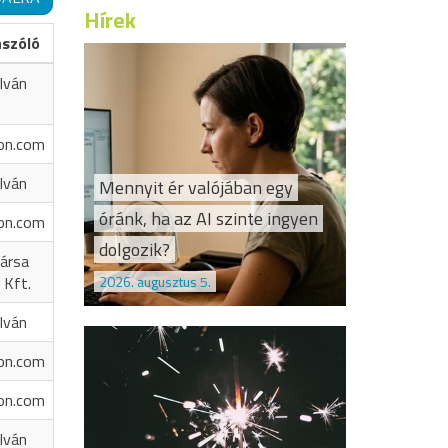
Hírek
ászóló
Iván
on.com
Iván
Mennyit ér valójában egy
óránk, ha az AI szinte ingyen
on.com
dolgozik?
ársa
2026. augusztus 5.
 Kft.
Iván
on.com
on.com
Iván