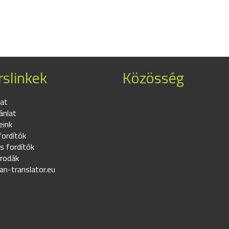
slinkek
Közösség
at
ánlat
eink
fordítók
s fordítók
irodák
an-translator.eu