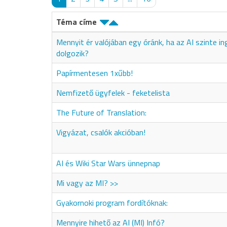
Téma címe
Mennyit ér valójában egy óránk, ha az AI szinte i
dolgozik?
Papírmentesen 1xűbb!
Nemfizető ügyfelek - feketelista
The Future of Translation:
Vigyázat, csalók akcióban!
AI és Wiki Star Wars ünnepnap
Mi vagy az MI? >>
Gyakornoki program fordítóknak:
Mennyire hihető az AI (MI) Infó?