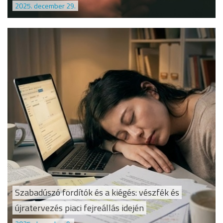
2025. december 29.
Szabadúszó fordítók és a kiégés: vészfék és
újratervezés piaci fejreállás idején