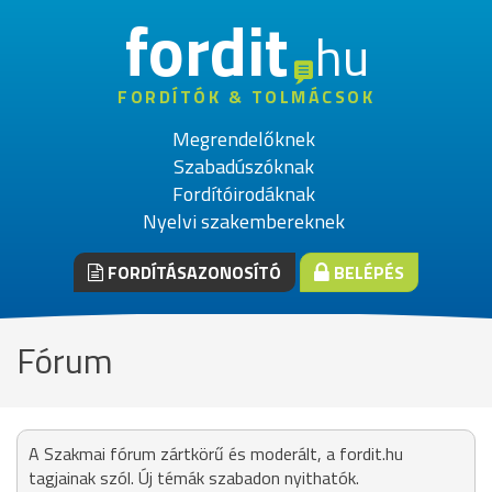
fordit
hu
FORDÍTÓK & TOLMÁCSOK
Megrendelőknek
Szabadúszóknak
Fordítóirodáknak
Nyelvi szakembereknek
FORDÍTÁSAZONOSÍTÓ
BELÉPÉS
Fórum
A Szakmai fórum zártkörű és moderált, a fordit.hu
tagjainak szól. Új témák szabadon nyithatók.