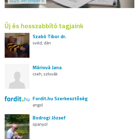
2025. december 9.
Új és hosszabbító tagjaink
Szabó Tibor dr.
svéd, dán
Máriová Jana
cseh, szlovák
Fordit.hu Szerkesztőség
angol
Bodrogi József
spanyol