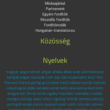
Médiaajánlat
Partnereink
Egyéni fordítók
Részidős fordítók
Fordítóirodák
Hungarian-translator.eu
Közösség
Nyelvek
magyar angol német afgán afrikai albán arab azeri belorusz
bengáli bolgár bosnyák cseh dari dán eszperantó észt finn
flamand francia görög grúz héber hindi holland horvát indonéz
izlandi japán jiddis katalán kazah kelta kínai koreai kurd latin
lengyel lett litván lovári cigány macedón mandarin moldáv
mongol norvég olasz orosz ógörög ótörök örmény perzsa
portugál román ruszin spanyol svéd szerb szlovák szlovén
tagalog tamil thai török türkmén ukrán vietnámi viszajan