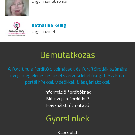
angol, német, román
Katharina Kellig
angol, német
Bemutatkozás
A fordit.hu a fordítók, tolmácsok és fordítóirodák számára
nyújt megjelenési és üzletszerzési lehetőséget. Szakmai
portál hírekkel, videókkal, állásajánlatokkal.
Információ fordítóknak
Mit nyújt a fordit.hu?
Használati útmutató
Gyorslinkek
Kapcsolat