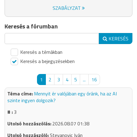
SZABÁLYZAT
Keresés a fórumban
KERESÉS
Keresés a témákban
Keresés a bejegyzésekben
1
2
3
4
5
...
16
Mennyit ér valójában egy óránk, ha az AI
szinte ingyen dolgozik?
3
2026.08.07 01:38
Stevanovic Iván