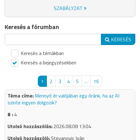
SZABÁLYZAT
Keresés a fórumban
KERESÉS
Keresés a témákban
Keresés a bejegyzésekben
1
2
3
4
5
...
16
Mennyit ér valójában egy óránk, ha az AI
szinte ingyen dolgozik?
4
2026.08.08 13:04
Stevanovic Iván