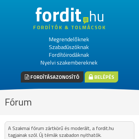
fordit
hu
FORDÍTÓK & TOLMÁCSOK
Megrendelőknek
Szabadúszóknak
Fordítóirodáknak
Nyelvi szakembereknek
FORDÍTÁSAZONOSÍTÓ
BELÉPÉS
Fórum
A Szakmai fórum zártkörű és moderált, a fordit.hu
tagjainak szól. Új témák szabadon nyithatók.