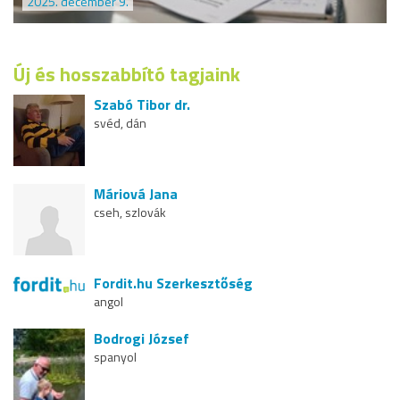
2025. december 9.
Új és hosszabbító tagjaink
Szabó Tibor dr.
svéd, dán
Máriová Jana
cseh, szlovák
Fordit.hu Szerkesztőség
angol
Bodrogi József
spanyol