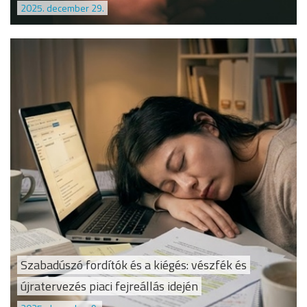
2025. december 29.
Szabadúszó fordítók és a kiégés: vészfék és
újratervezés piaci fejreállás idején