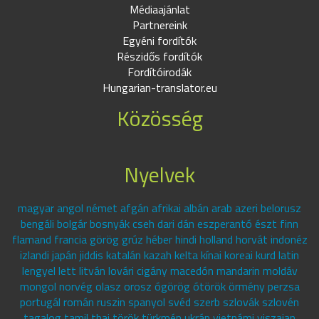
Médiaajánlat
Partnereink
Egyéni fordítók
Részidős fordítók
Fordítóirodák
Hungarian-translator.eu
Közösség
Nyelvek
magyar angol német afgán afrikai albán arab azeri belorusz
bengáli bolgár bosnyák cseh dari dán eszperantó észt finn
flamand francia görög grúz héber hindi holland horvát indonéz
izlandi japán jiddis katalán kazah kelta kínai koreai kurd latin
lengyel lett litván lovári cigány macedón mandarin moldáv
mongol norvég olasz orosz ógörög ótörök örmény perzsa
portugál román ruszin spanyol svéd szerb szlovák szlovén
tagalog tamil thai török türkmén ukrán vietnámi viszajan